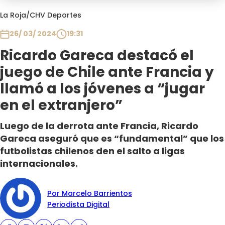
Programas
La Roja
/
CHV Deportes
Club De La Comedia
26/ 03/ 2024
19:31
Contigo en Directo
Ricardo Gareca destacó el
Plan Perfecto
juego de Chile ante Francia y
El Tiempo
llamó a los jóvenes a “jugar
Sabingo
en el extranjero”
Todos Los Programas
Luego de la derrota ante Francia, Ricardo
Gareca aseguró que es “fundamental” que los
futbolistas chilenos den el salto a ligas
internacionales.
Por Marcelo Barrientos
Periodista Digital