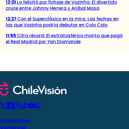
13:01
Lo felicitó por fichaje de Vozinha: El divertido
cruce entre Johnny Herrera y Aníbal Mosa
12:27
Con el Superclásico en la mira: Las fechas en
las que Vozinha podría debutar en Colo Colo
11:55
Cifra récord: El estratosférico monto que pagó
el Real Madrid por Yan Diomande
Corporativo
Comercial