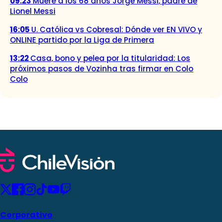
09:23
Muere a los 68 años Jorge Messi, padre de
Lionel Messi
16:05
U. Católica vs Cobresal: Dónde ver EN VIVO y
ONLINE partido por la Liga de Primera
13:22
Casa, bono y pelea por la titularidad: Los
próximos pasos de Vozinha tras firmar en Colo
Colo
Corporativo