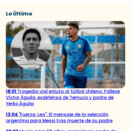
Lo Último
18:01
Tragedia vial enluta al fútbol chileno: Fallece
Víctor Águila, exdefensa de Temuco y padre de
Yerko Águila
13:04
"Fuerza, Leo": El mensaje de la selección
argentina para Messi tras muerte de su padre