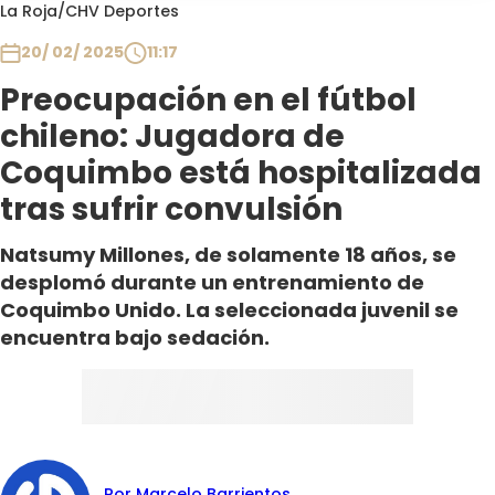
Programas
La Roja
/
CHV Deportes
20/ 02/ 2025
11:17
Club De La Comedia
Contigo en Directo
Preocupación en el fútbol
Plan Perfecto
chileno: Jugadora de
El Tiempo
Coquimbo está hospitalizada
Sabingo
tras sufrir convulsión
Todos Los Programas
Natsumy Millones, de solamente 18 años, se
desplomó durante un entrenamiento de
Coquimbo Unido. La seleccionada juvenil se
encuentra bajo sedación.
Por Marcelo Barrientos