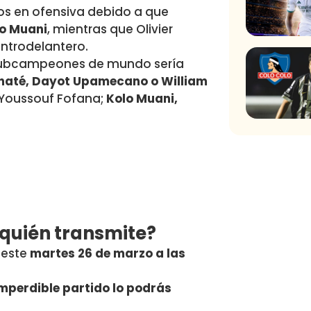
s en ofensiva debido a que
lo Muani
, mientras que Olivier
ntrodelantero.
s subcampeones de mundo sería
naté, Dayot Upamecano o William
Youssouf Fofana;
Kolo Muani,
 quién transmite?
 este
martes 26 de marzo a las
imperdible partido lo podrás