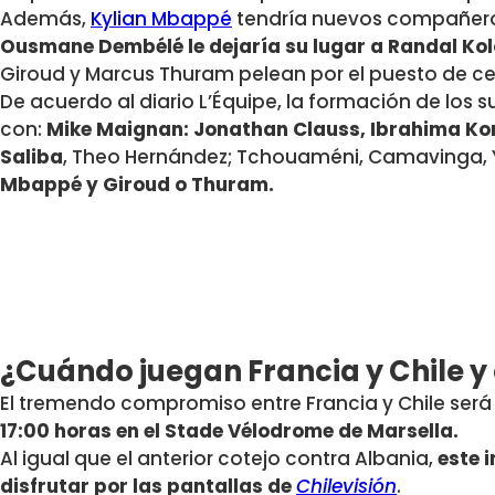
Además,
Kylian Mbappé
tendría nuevos compañero
Ousmane Dembélé le dejaría su lugar a Randal Ko
Giroud y Marcus Thuram pelean por el puesto de ce
De acuerdo al diario L’Équipe, la formación de lo
con:
Mike Maignan: Jonathan Clauss, Ibrahima Ko
Saliba
, Theo Hernández;
Tchouaméni, Camavinga, 
Mbappé y Giroud o Thuram.
¿Cuándo juegan Francia y Chile y
El tremendo compromiso entre Francia y Chile será
17:00 horas en el Stade Vélodrome de Marsella.
Al igual que el anterior cotejo contra Albania,
este 
disfrutar por las pantallas de
Chilevisión
.