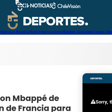
hileno
La Roja
Fútbol Internacional
Redes Sociales
Copa Lib
 con Mbappé de
ón de Francia para