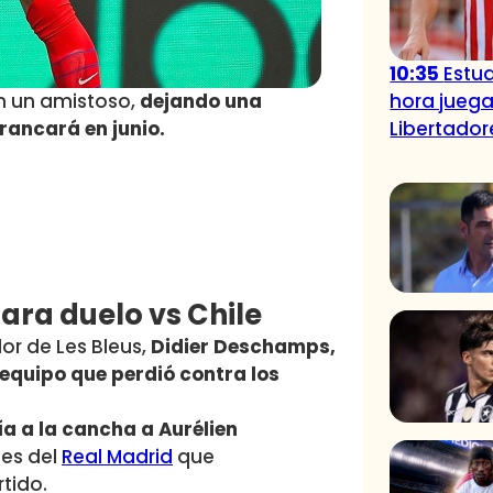
10:35
Estud
hora juega
en un amistoso,
dejando una
Libertador
rancará en junio.
ara duelo vs Chile
or de Les Bleus,
Didier Deschamps,
 equipo que perdió contra los
a a la cancha a
Aurélien
tes del
Real Madrid
que
tido.