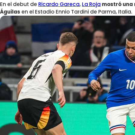
En el debut de
Ricardo Gareca
,
La Roja
mostró una 
Águilas
en el Estadio Ennio Tardini de Parma, Italia.