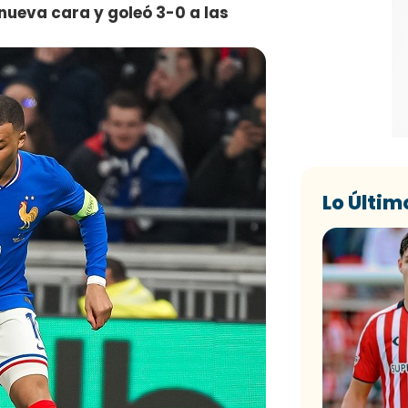
nueva cara y goleó 3-0 a las
Lo Últim