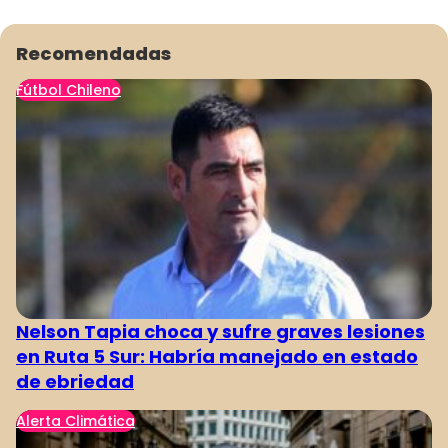
Recomendadas
Fútbol Chileno
Nelson Tapia choca y sufre graves lesiones
en Ruta 5 Sur: Habría manejado en estado
de ebriedad
Alerta Climática