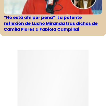
“No está ahí por pena”: La potente
reflexión de Lucho Miranda tras dichos de
Camila Flores a Fabiola Campillai