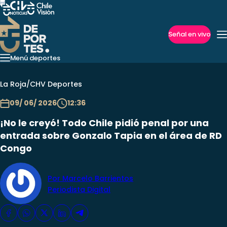
Señal en vivo
Imperdibles
Menú deportes
La Roja
Fútbol Internacional
Redes Sociales
Copa Liber
Fútbol Chileno
La Roja
/
CHV Deportes
09/ 06/ 2026
12:36
¡No le creyó! Todo Chile pidió penal por una
entrada sobre Gonzalo Tapia en el área de RD
Congo
Por Marcelo Barrientos
Periodista Digital