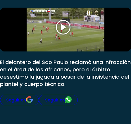
Programas
Club De La Comedia
Contigo en Directo
Plan Perfecto
El Tiempo
Sabingo
Todos Los Programas
El delantero del Sao Paulo reclamó una infracción
en el área de los africanos, pero el árbitro
desestimó la jugada a pesar de la insistencia del
plantel y cuerpo técnico.
Seguir en
Seguir en