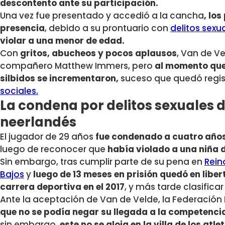
descontento ante su participación.
Una vez fue presentado y accedió a la cancha
, lo
presencia
, debido a su prontuario con
delitos sexu
violar a una menor de edad.
Con
gritos, abucheos y pocos aplausos
, Van de V
compañero Matthew Immers, pero
al momento que 
silbidos se incrementaron,
suceso que quedó regis
sociales.
La condena por delitos sexuales d
neerlandés
El jugador de 29 años
fue condenado a cuatro años 
luego de reconocer que
había violado a una niña d
Sin embargo, tras cumplir parte de su pena en
Rein
Bajos
y
luego de 13 meses en prisión quedó en libe
carrera deportiva en el 2017
, y más tarde clasifica
Ante la aceptación de Van de Velde, la Federación
que no se podía negar su llegada a la competenci
sin embargo,
este no se aloja en la villa de los atle