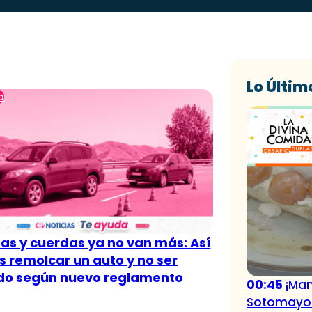
Lo Últim
a
s y cuerdas ya no van más: Así
 remolcar un auto y no ser
do según nuevo reglamento
00:45
¡Mam
Sotomayor 