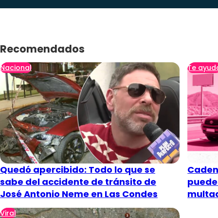
Recomendados
Nacional
Te ayud
Quedó apercibido: Todo lo que se
Cadena
sabe del accidente de tránsito de
puedes
José Antonio Neme en Las Condes
multa
Viral