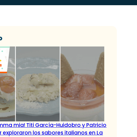
o
ma mia! Titi García-Huidobro y Patricio
exploraron los sabores italianos en La