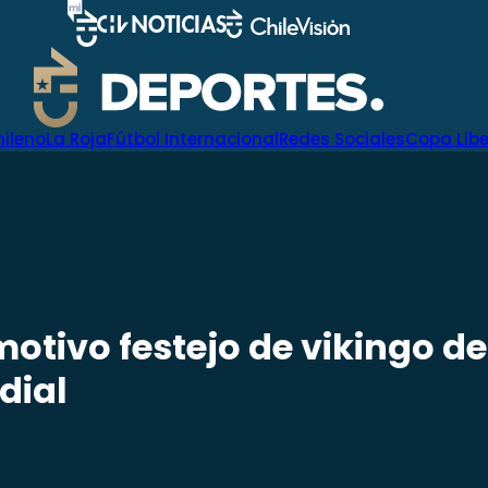
hileno
La Roja
Fútbol Internacional
Redes Sociales
Copa Lib
motivo festejo de vikingo d
dial