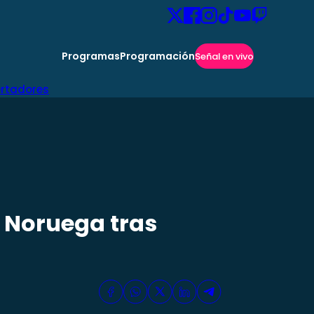
Programas
Programación
Señal en vivo
ertadores
e Noruega tras