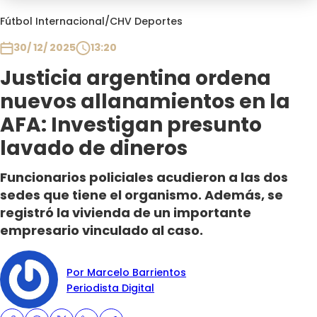
Programas
Fútbol Internacional
/
CHV Deportes
Club De La Comedia
30/ 12/ 2025
13:20
Contigo en Directo
Justicia argentina ordena
Plan Perfecto
nuevos allanamientos en la
El Tiempo
AFA: Investigan presunto
Sabingo
lavado de dineros
Todos Los Programas
Funcionarios policiales acudieron a las dos
sedes que tiene el organismo. Además, se
registró la vivienda de un importante
empresario vinculado al caso.
Por Marcelo Barrientos
Periodista Digital