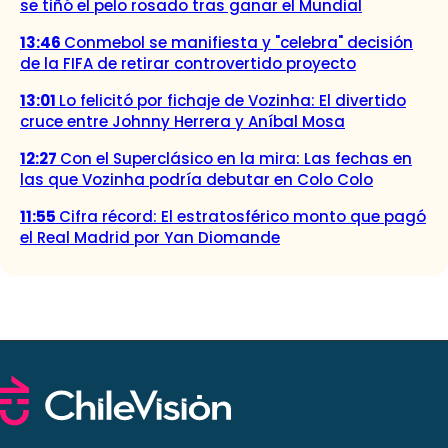
se tiñó el pelo rosado tras ganar el Mundial
13:46
Conmebol se manifiesta y "celebra" decisión
de la FIFA de retirar controvertido proyecto
13:01
Lo felicitó por fichaje de Vozinha: El divertido
cruce entre Johnny Herrera y Aníbal Mosa
12:27
Con el Superclásico en la mira: Las fechas en
las que Vozinha podría debutar en Colo Colo
11:55
Cifra récord: El estratosférico monto que pagó
el Real Madrid por Yan Diomande