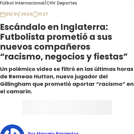
Programas
Fútbol Internacional
/
CHV Deportes
25/ 01/ 2024
11:27
Club De La Comedia
Contigo en Directo
Escándalo en Inglaterra:
Plan Perfecto
Futbolista prometió a sus
El Tiempo
nuevos compañeros
Sabingo
“racismo, negocios y fiestas”
Todos Los Programas
Un polémico video se filtró en las últimas horas
de Remeao Hutton, nuevo jugador del
Gillingham que prometió aportar “racismo” en
el camarín.
Por Marcelo Barrientos