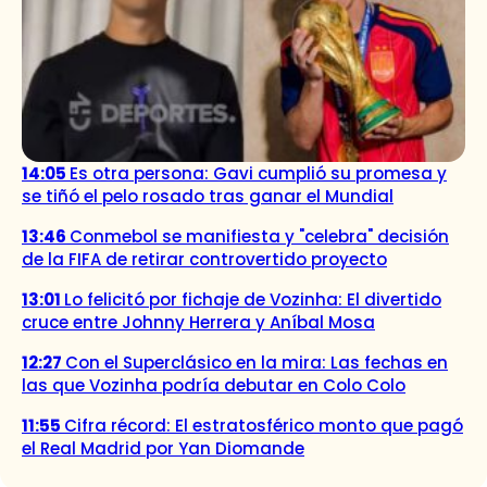
14:05
Es otra persona: Gavi cumplió su promesa y
se tiñó el pelo rosado tras ganar el Mundial
13:46
Conmebol se manifiesta y "celebra" decisión
de la FIFA de retirar controvertido proyecto
13:01
Lo felicitó por fichaje de Vozinha: El divertido
cruce entre Johnny Herrera y Aníbal Mosa
12:27
Con el Superclásico en la mira: Las fechas en
las que Vozinha podría debutar en Colo Colo
11:55
Cifra récord: El estratosférico monto que pagó
el Real Madrid por Yan Diomande