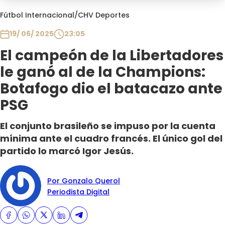
Programas
Fútbol Internacional
/
CHV Deportes
Club De La Comedia
19/ 06/ 2025
23:05
Contigo en Directo
El campeón de la Libertadores
Plan Perfecto
le ganó al de la Champions:
El Tiempo
Botafogo dio el batacazo ante
Sabingo
PSG
Todos Los Programas
El conjunto brasileño se impuso por la cuenta
mínima ante el cuadro francés. El único gol del
partido lo marcó Igor Jesús.
Por Gonzalo Querol
Periodista Digital