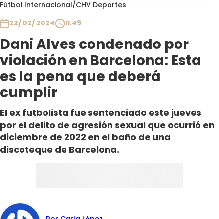
Programas
Fútbol Internacional
/
CHV Deportes
22/ 02/ 2024
11:49
Club De La Comedia
Contigo en Directo
Dani Alves condenado por
Plan Perfecto
violación en Barcelona: Esta
El Tiempo
es la pena que deberá
Sabingo
cumplir
Todos Los Programas
El ex futbolista fue sentenciado este jueves
por el delito de agresión sexual que ocurrió en
diciembre de 2022 en el baño de una
discoteque de Barcelona.
Por Carla López