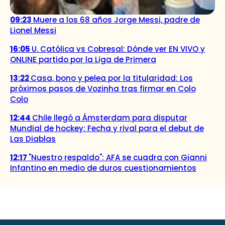
09:23
Muere a los 68 años Jorge Messi, padre de
Lionel Messi
16:05
U. Católica vs Cobresal: Dónde ver EN VIVO y
ONLINE partido por la Liga de Primera
13:22
Casa, bono y pelea por la titularidad: Los
próximos pasos de Vozinha tras firmar en Colo
Colo
12:44
Chile llegó a Ámsterdam para disputar
Mundial de hockey: Fecha y rival para el debut de
Las Diablas
12:17
"Nuestro respaldo": AFA se cuadra con Gianni
Infantino en medio de duros cuestionamientos