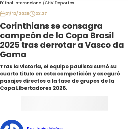
Programas
Fútbol Internacional
/
CHV Deportes
21/ 12/ 2025
23:27
Club De La Comedia
Contigo en Directo
Corinthians se consagra
Plan Perfecto
campeón de la Copa Brasil
El Tiempo
2025 tras derrotar a Vasco da
Sabingo
Gama
Todos Los Programas
Tras la victoria, el equipo paulista sumó su
cuarto título en esta competición y aseguró
pasajes directos a la fase de grupos de la
Copa Libertadores 2026.
Por Javier Muñoz