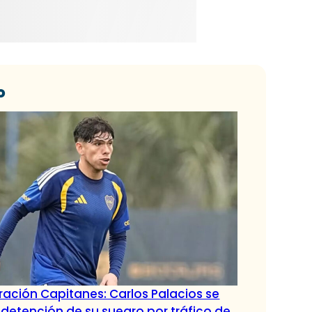
o
ación Capitanes: Carlos Palacios se
 detención de su suegro por tráfico de