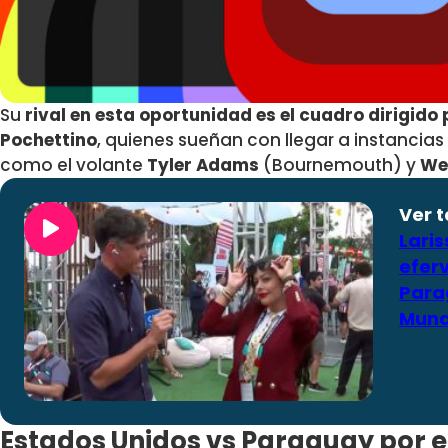
Su
rival en esta oportunidad es el cuadro dirigido 
Pochettino
, quienes sueñan con llegar a instancias
como el volante
Tyler Adams
(Bournemouth) y
We
Ver 
Lari
efer
Para
Mund
Estados Unidos vs Paraguay por e