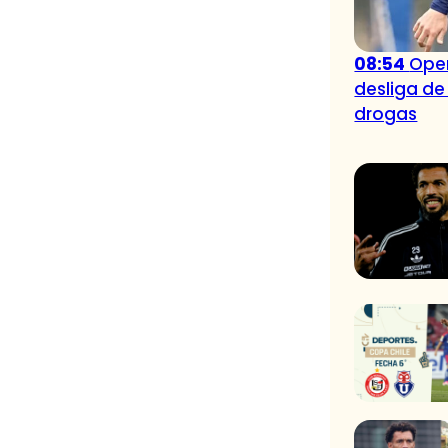
08:54
Oper
desliga de
drogas