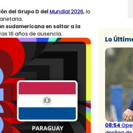
lón del Grupo D del
Mundial 2026
, lo
lanetaria.
ión sudamericana en saltar a la
ras 16 años de ausencia.
Lo Últim
08:54
Oper
desliga de