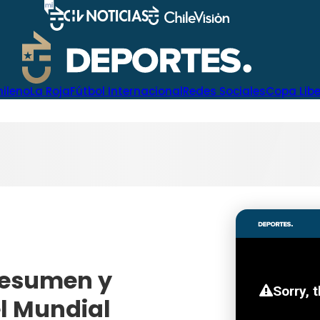
hileno
La Roja
Fútbol Internacional
Redes Sociales
Copa Lib
 resumen y
l Mundial