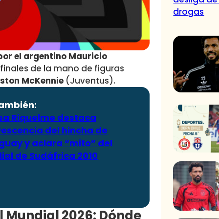
drogas
por el argentino Mauricio
 finales de la mano de figuras
ston McKennie
(Juventus).
también:
ssa Riquelme destaca
vescencia del hincha de
guay y aclara “mito” del
ial de Sudáfrica 2010
l Mundial 2026: Dónde