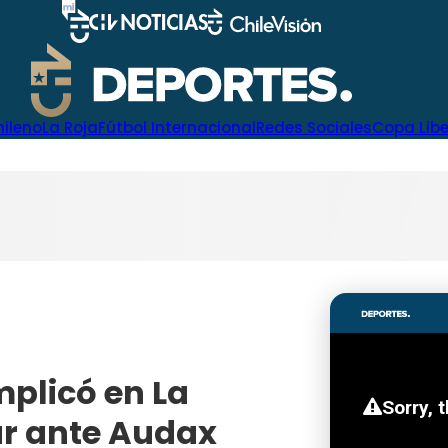
hileno
La Roja
Fútbol Internacional
Redes Sociales
Copa Lib
mplicó en La
ar ante Audax