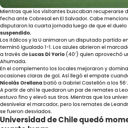
Mientras que los visitantes buscaban recuperarse de
fecha ante Cobresal en El Salvador. Cabe mencionar
disputaron la cuarta jornada luego de que el duel
suspendido.
Los itálicos y la U animaron un disputado partido en 
terminó igualado 1-1. Los azules abrieron el marcad
a través de
Lucas Di Yorio
(40′) quien aprovechó u
Ahumada.
En el complemento los locales mejoraron y dominar
ocasiones claras de gol. Así llegó el empate cuand
Nicolás Orellana
batió a Gabriel Castellón a los 56′.
A partir de ahí le quedaron un par de remates a Le
estuvo fino y elevó sus tiros. Mientras que los unive
desnivelar el marcador, pero los remates de Leand
se fueron desviados.
Universidad de Chile quedó mom