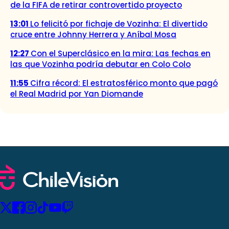
de la FIFA de retirar controvertido proyecto
13:01
Lo felicitó por fichaje de Vozinha: El divertido
cruce entre Johnny Herrera y Aníbal Mosa
12:27
Con el Superclásico en la mira: Las fechas en
las que Vozinha podría debutar en Colo Colo
11:55
Cifra récord: El estratosférico monto que pagó
el Real Madrid por Yan Diomande