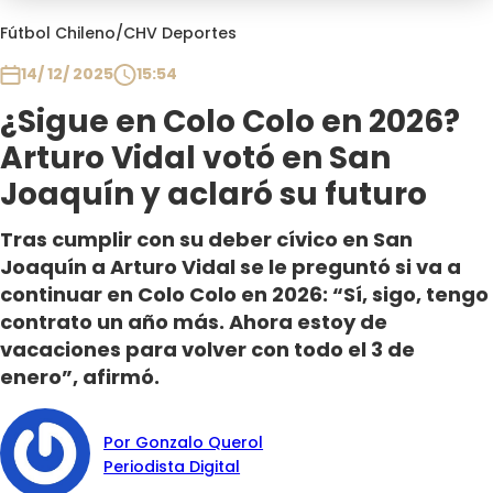
Programas
Fútbol Chileno
/
CHV Deportes
Club De La Comedia
14/ 12/ 2025
15:54
Contigo en Directo
¿Sigue en Colo Colo en 2026?
Plan Perfecto
Arturo Vidal votó en San
El Tiempo
Joaquín y aclaró su futuro
Sabingo
Todos Los Programas
Tras cumplir con su deber cívico en San
Joaquín a Arturo Vidal se le preguntó si va a
continuar en Colo Colo en 2026: “Sí, sigo, tengo
contrato un año más. Ahora estoy de
vacaciones para volver con todo el 3 de
enero”, afirmó.
Por Gonzalo Querol
Periodista Digital