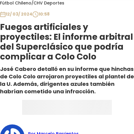
Programas
Fútbol Chileno
/
CHV Deportes
12/ 03/ 2024
10:58
Club De La Comedia
Contigo en Directo
Fuegos artificiales y
Plan Perfecto
proyectiles: El informe arbitral
El Tiempo
del Superclásico que podría
Sabingo
complicar a Colo Colo
Todos Los Programas
José Cabero detalló en su informe que hinchas
de Colo Colo arrojaron proyectiles al plantel de
la U. Además, dirigentes azules también
habrían cometido una infracción.
Por Marcelo Barrientos