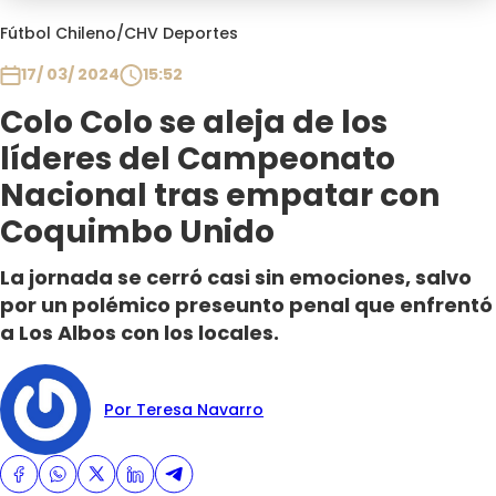
Programas
Fútbol Chileno
/
CHV Deportes
Club De La Comedia
17/ 03/ 2024
15:52
Contigo en Directo
Colo Colo se aleja de los
Plan Perfecto
líderes del Campeonato
El Tiempo
Nacional tras empatar con
Sabingo
Coquimbo Unido
Todos Los Programas
La jornada se cerró casi sin emociones, salvo
por un polémico preseunto penal que enfrentó
a Los Albos con los locales.
Por Teresa Navarro