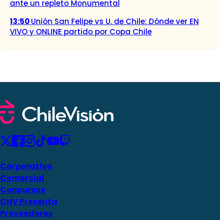
ante un repleto Monumental
13:50
Unión San Felipe vs U. de Chile: Dónde ver EN
VIVO y ONLINE partido por Copa Chile
Corporativo
Comercial
Concursos
CHV Presenta
Proveedores