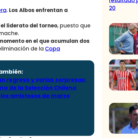
resultado 
20
era
.
Los Albos enfrentan a
l liderato del torneo
, puesto que
imache.
 momento en el que acumulan dos
eliminación de la
Copa
también:
n regreso y varias sorpresas:
na de la Selección Chilena
 los amistosos de marzo