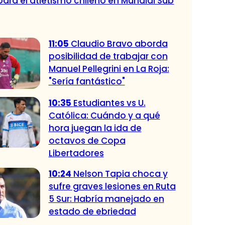
para el atletismo chileno en Mundial Sub
11:05
Claudio Bravo aborda
posibilidad de trabajar con
Manuel Pellegrini en La Roja:
"Sería fantástico"
10:35
Estudiantes vs U.
Católica: Cuándo y a qué
hora juegan la ida de
octavos de Copa
Libertadores
10:24
Nelson Tapia choca y
sufre graves lesiones en Ruta
5 Sur: Habría manejado en
estado de ebriedad