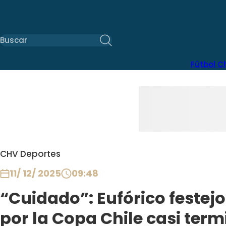
Fútbol C
CHV Deportes
11/ 12/ 2025
09:48
“Cuidado”: Eufórico festej
por la Copa Chile casi term