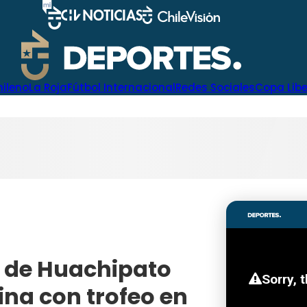
hileno
La Roja
Fútbol Internacional
Redes Sociales
Copa Lib
o de Huachipato
ina con trofeo en