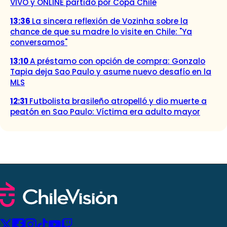
VIVO y ONLINE partido por Copa Chile
13:36
La sincera reflexión de Vozinha sobre la
chance de que su madre lo visite en Chile: "Ya
conversamos"
13:10
A préstamo con opción de compra: Gonzalo
Tapia deja Sao Paulo y asume nuevo desafío en la
MLS
12:31
Futbolista brasileño atropelló y dio muerte a
peatón en Sao Paulo: Víctima era adulto mayor