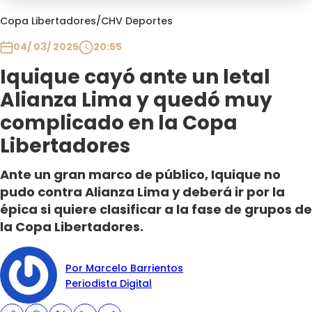
Programas
Copa Libertadores
/
CHV Deportes
Club De La Comedia
04/ 03/ 2025
20:55
Contigo en Directo
Iquique cayó ante un letal
Plan Perfecto
Alianza Lima y quedó muy
El Tiempo
complicado en la Copa
Sabingo
Libertadores
Todos Los Programas
Ante un gran marco de público, Iquique no
pudo contra Alianza Lima y deberá ir por la
épica si quiere clasificar a la fase de grupos de
la Copa Libertadores.
Por Marcelo Barrientos
Periodista Digital