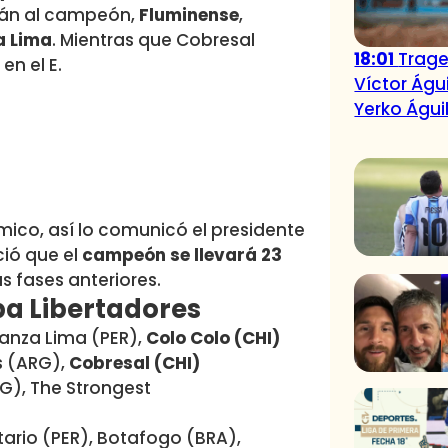
rán al campeón,
Fluminense
,
a Lima
. Mientras que Cobresal
18:01
Traged
en el E.
Víctor Águ
Yerko Águi
co, así lo comunicó el presidente
ció que el
campeón se llevará 23
s fases anteriores.
pa Libertadores
ianza Lima (PER),
Colo Colo (CHI)
s (ARG),
Cobresal (CHI)
G), The Strongest
itario (PER), Botafogo (BRA),