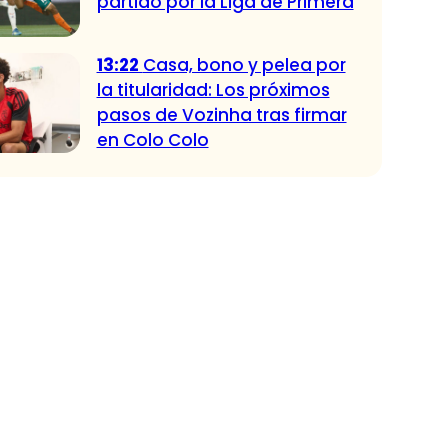
partido por la Liga de Primera
13:22
Casa, bono y pelea por
la titularidad: Los próximos
pasos de Vozinha tras firmar
en Colo Colo