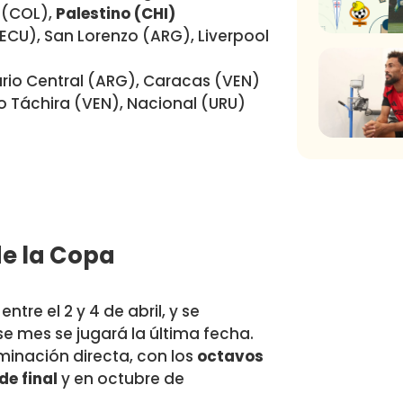
s (COL),
Palestino (CHI)
(ECU), San Lorenzo (ARG), Liverpool
sario Central (ARG), Caracas (VEN)
vo Táchira (VEN), Nacional (URU)
de la Copa
ntre el 2 y 4 de abril, y se
se mes se jugará la última fecha.
minación directa, con los
octavos
de final
y en octubre de