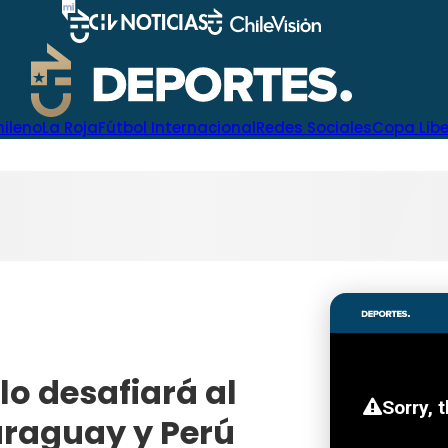
hileno
La Roja
Fútbol Internacional
Redes Sociales
Copa Lib
lo desafiará al
araguay y Perú