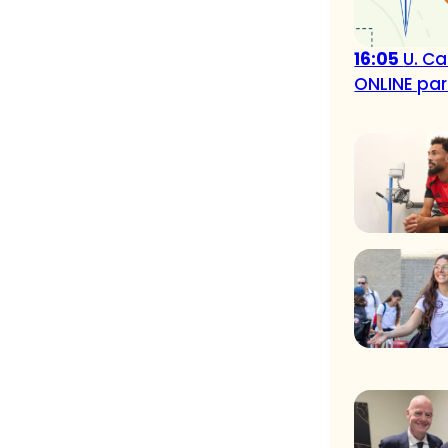
16:05
U. Ca
ONLINE par