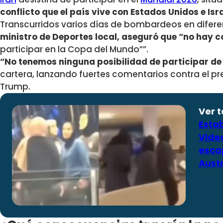
conflicto que el país vive con Estados Unidos e Isr
Transcurridos varios días de bombardeos en difere
ministro de Deportes local, aseguró que “
no hay c
participar en la Copa del Mundo””.
“No tenemos ninguna posibilidad de participar d
cartera, lanzando fuertes comentarios contra el p
Trump.
Ver 
Estab
Vide
escap
Austr