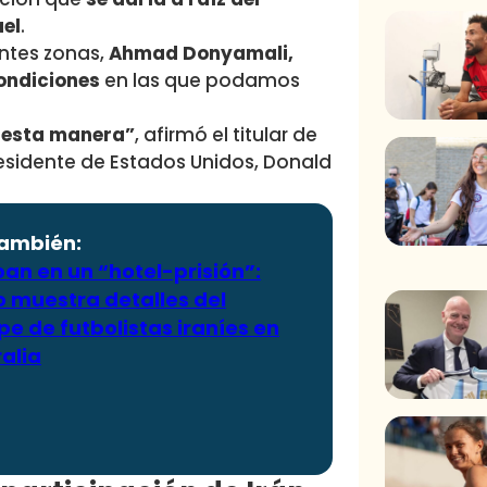
ael
.
ntes zonas,
Ahmad Donyamali,
ondiciones
en las que podamos
e esta manera”
, afirmó el titular de
residente de Estados Unidos, Donald
también:
an en un “hotel-prisión”:
o muestra detalles del
e de futbolistas iraníes en
alia