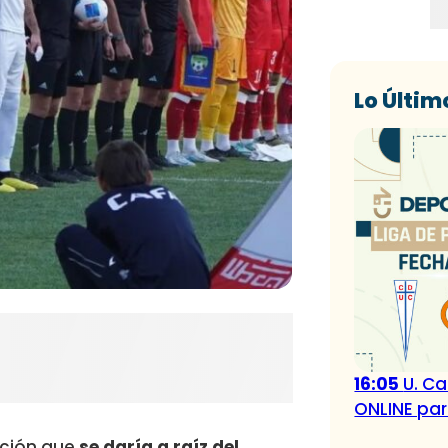
Lo Últim
16:05
U. Ca
ONLINE par
uación que
se daría a raíz del