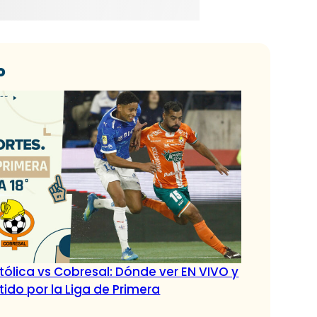
o
tólica vs Cobresal: Dónde ver EN VIVO y
tido por la Liga de Primera