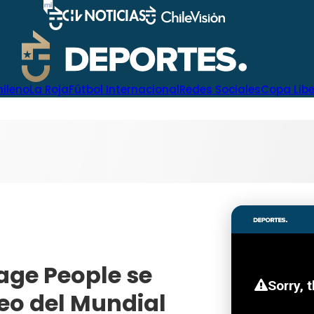
hileno
La Roja
Fútbol Internacional
Redes Sociales
Copa Lib
lage People se
teo del Mundial