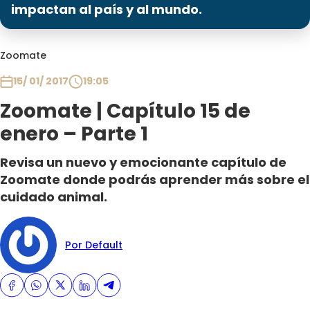
Programas
impactan al país y al mundo.
Club De La Comedia
Zoomate
Contigo en Directo
Plan Perfecto
15/ 01/ 2017
19:05
El Tiempo
Zoomate | Capítulo 15 de
Sabingo
enero – Parte 1
Todos Los Programas
Revisa un nuevo y emocionante capítulo de
Zoomate donde podrás aprender más sobre el
cuidado animal.
Por Default