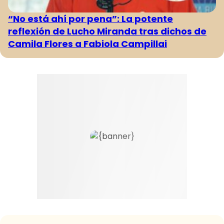
“No está ahí por pena”: La potente
reflexión de Lucho Miranda tras dichos de
Camila Flores a Fabiola Campillai