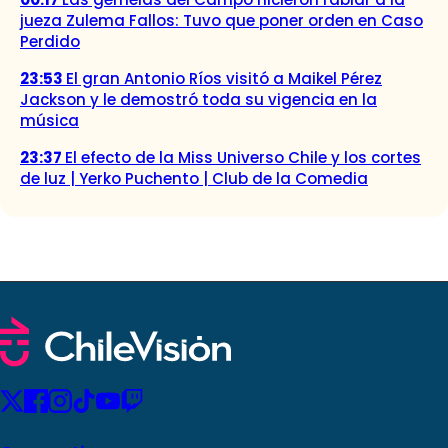
jueza Zulema Fallos: Tuvo que poner orden en Caso
Perdido
23:53
El gran Antonio Ríos visitó a Maikel Pérez
Jackson y le demostró toda su vigencia en la
música
23:37
El efecto de la Miss Universo Chile y los cortes
de luz | Yerko Puchento | Club de la Comedia