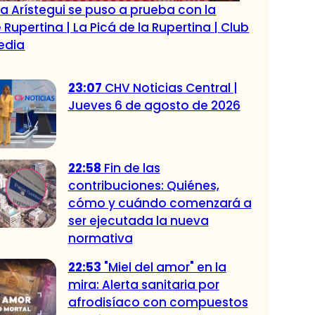
a Arístegui se puso a prueba con la
Rupertina | La Picá de la Rupertina | Club
edia
23:07
CHV Noticias Central |
Jueves 6 de agosto de 2026
22:58
Fin de las
contribuciones: Quiénes,
cómo y cuándo comenzará a
ser ejecutada la nueva
normativa
22:53
"Miel del amor" en la
mira: Alerta sanitaria por
afrodisíaco con compuestos