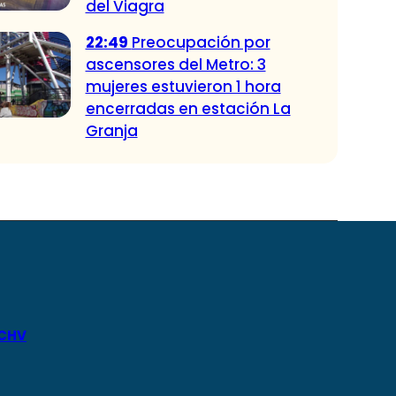
del Viagra
22:49
Preocupación por
ascensores del Metro: 3
mujeres estuvieron 1 hora
encerradas en estación La
Granja
 CHV