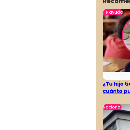
Recome
Te ayuda
¿Tu hijo 
cuánto pu
Nacional