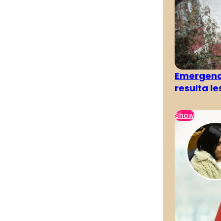
Emergenci
resulta l
Show