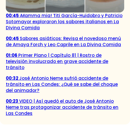
00:45
¡Mamma mia! Titi García-Huidobro y Patricio
Sotomayor exploraron los sabores italianos en La
Divina Comida
00:45
Sabores asiáticos: Revisa el novedoso menú
de Amaya Forch y Leo Caprile en La Divina Comida
01:06
Primer Plano | Capítulo 81 | Rostro de
televisión involucrado en grave accidente de
tránsito
00:32
José Antonio Neme sufrió accidente de
tránsito en Las Condes: ¿Qué se sabe del choque
del animador?
00:23
VIDEO | Así quedó el auto de José Antonio
Neme tras protagonizar accidente de tránsito en
Las Condes