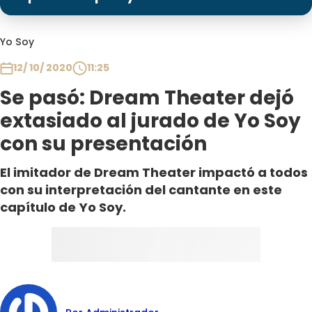
Programas
Club De La Comedia
Yo Soy
Contigo en Directo
12/ 10/ 2020
11:25
Plan Perfecto
Se pasó: Dream Theater dejó
El Tiempo
extasiado al jurado de Yo Soy
Sabingo
con su presentación
Todos Los Programas
El imitador de Dream Theater impactó a todos
con su interpretación del cantante en este
capítulo de Yo Soy.