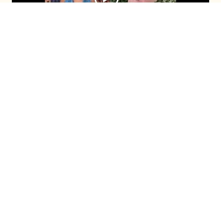
El comunicador se sumó al programa
después de que Cony Capelli revelara su
fanatismo por él durante el capítulo
anterior. Con timidez, ambos compartieron
la enternecedora historia de cómo la
panelista habría llorado cuando lo conoció.
Seguir en
Seguir en
Recomendadas
Fiebre de Baile