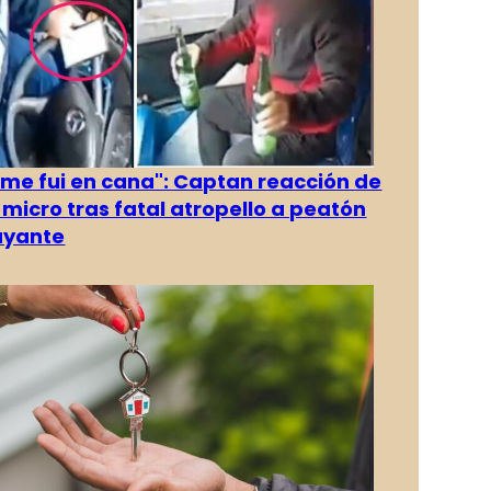
 me fui en cana": Captan reacción de
 micro tras fatal atropello a peatón
ayante