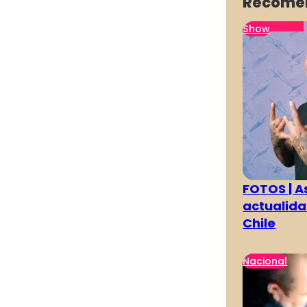
Recome
Show
FOTOS | As
actualida
Chile
Nacional