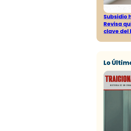
Subsidio 
Revisa qu
clave del
Lo Últim