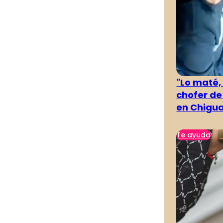
"Lo maté,
chofer de
en Chigu
Te ayuda