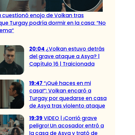
 cuestionó enojo de Volkan tras
que Turgay podría dormir en la casa: “No
lema”
20:04
¿Volkan estuvo detrás
del grave ataque a Asya? |
Capítulo 16 | Traicionada
19:47
“¡Qué haces en mi
casa!”: Volkan encaró a
Turgay por quedarse en casa
de Asya tras violento ataque
19:39
VIDEO | ¡Corrió grave
peligro! Un acosador entró a
la casa de Asya y trató de