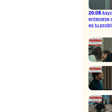
20:08
Asya
enterarse 
es tu prob