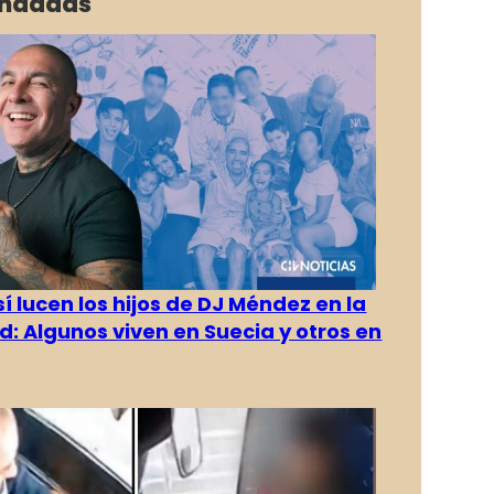
ndadas
í lucen los hijos de DJ Méndez en la
d: Algunos viven en Suecia y otros en