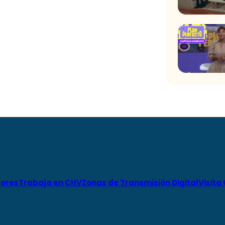
ores
Trabaja en CHV
Zonas de Transmisión Digital
Visita