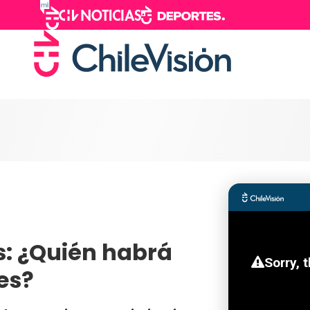
s: ¿Quién habrá
es?