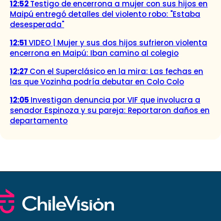
12:52
Testigo de encerrona a mujer con sus hijos en
Maipú entregó detalles del violento robo: "Estaba
desesperada"
12:51
VIDEO | Mujer y sus dos hijos sufrieron violenta
encerrona en Maipú: Iban camino al colegio
12:27
Con el Superclásico en la mira: Las fechas en
las que Vozinha podría debutar en Colo Colo
12:05
Investigan denuncia por VIF que involucra a
senador Espinoza y su pareja: Reportaron daños en
departamento