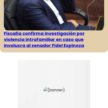
Fiscalía confirma investigación por
violencia intrafamiliar en caso que
involucra al senador Fidel Espinoza