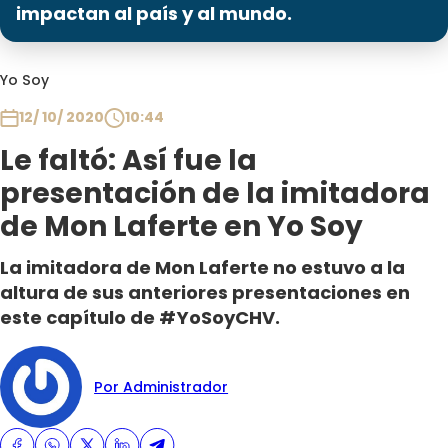
Programas
impactan al país y al mundo.
Club De La Comedia
Yo Soy
Contigo en Directo
Plan Perfecto
12/ 10/ 2020
10:44
El Tiempo
Le faltó: Así fue la
Sabingo
presentación de la imitadora
Todos Los Programas
de Mon Laferte en Yo Soy
La imitadora de Mon Laferte no estuvo a la
altura de sus anteriores presentaciones en
este capítulo de #YoSoyCHV.
Por Administrador