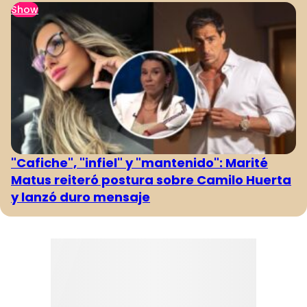
Show
"Cafiche", "infiel" y "mantenido": Marité
Matus reiteró postura sobre Camilo Huerta
y lanzó duro mensaje