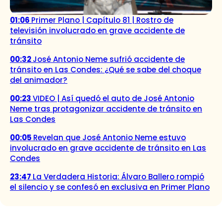
01:06
Primer Plano | Capítulo 81 | Rostro de
televisión involucrado en grave accidente de
tránsito
00:32
José Antonio Neme sufrió accidente de
tránsito en Las Condes: ¿Qué se sabe del choque
del animador?
00:23
VIDEO | Así quedó el auto de José Antonio
Neme tras protagonizar accidente de tránsito en
Las Condes
00:05
Revelan que José Antonio Neme estuvo
involucrado en grave accidente de tránsito en Las
Condes
23:47
La Verdadera Historia: Álvaro Ballero rompió
el silencio y se confesó en exclusiva en Primer Plano