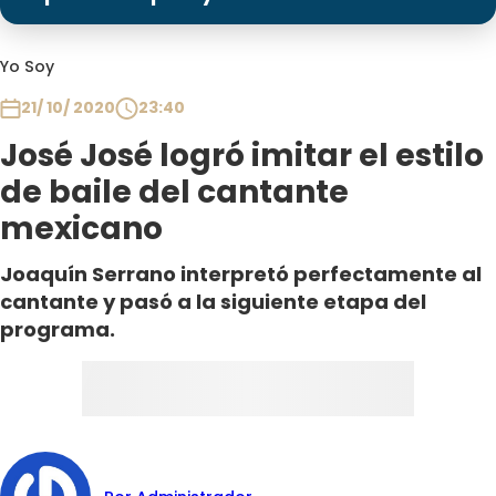
Programas
Club De La Comedia
Yo Soy
Contigo en Directo
21/ 10/ 2020
23:40
Plan Perfecto
José José logró imitar el estilo
El Tiempo
de baile del cantante
Sabingo
mexicano
Todos Los Programas
Joaquín Serrano interpretó perfectamente al
cantante y pasó a la siguiente etapa del
programa.