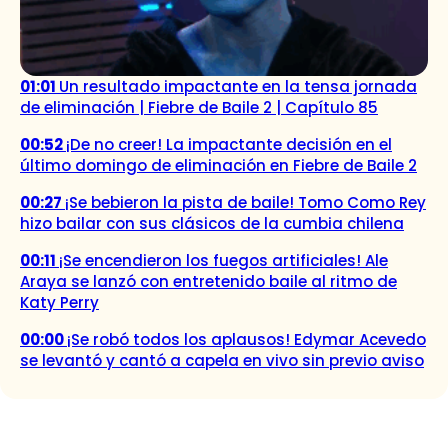
01:01
Un resultado impactante en la tensa jornada
de eliminación | Fiebre de Baile 2 | Capítulo 85
00:52
¡De no creer! La impactante decisión en el
último domingo de eliminación en Fiebre de Baile 2
00:27
¡Se bebieron la pista de baile! Tomo Como Rey
hizo bailar con sus clásicos de la cumbia chilena
00:11
¡Se encendieron los fuegos artificiales! Ale
Araya se lanzó con entretenido baile al ritmo de
Katy Perry
00:00
¡Se robó todos los aplausos! Edymar Acevedo
se levantó y cantó a capela en vivo sin previo aviso