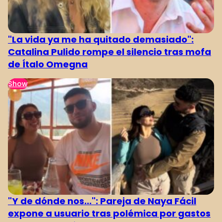
"La vida ya me ha quitado demasiado":
Catalina Pulido rompe el silencio tras mofa
de Ítalo Omegna
Show
"Y de dónde nos...": Pareja de Naya Fácil
expone a usuario tras polémica por gastos