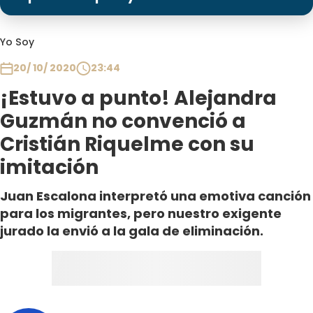
Programas
Club De La Comedia
Yo Soy
Contigo en Directo
20/ 10/ 2020
23:44
Plan Perfecto
¡Estuvo a punto! Alejandra
El Tiempo
Guzmán no convenció a
Sabingo
Cristián Riquelme con su
Todos Los Programas
imitación
Juan Escalona interpretó una emotiva canción
para los migrantes, pero nuestro exigente
jurado la envió a la gala de eliminación.