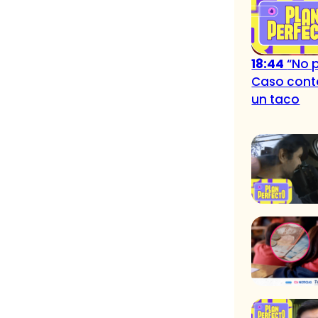
18:44
“No p
Caso contó
un taco