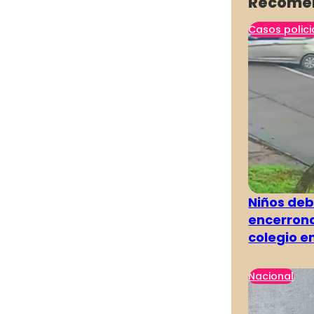
Recome
Casos polici
Niños deb
encerrona
colegio e
Nacional