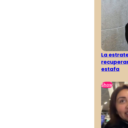
La estra
recuperar
estafa
Show