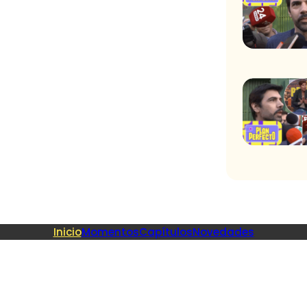
Inicio
Momentos
Capítulos
Novedades
Recome