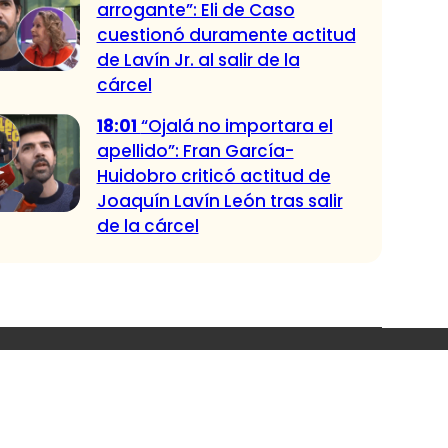
arrogante”: Eli de Caso
cuestionó duramente actitud
de Lavín Jr. al salir de la
cárcel
18:01
“Ojalá no importara el
apellido”: Fran García-
Huidobro criticó actitud de
Joaquín Lavín León tras salir
de la cárcel
ndadas