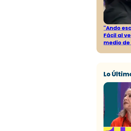
"Ando es
Fácil al 
medio de 
Lo Últim