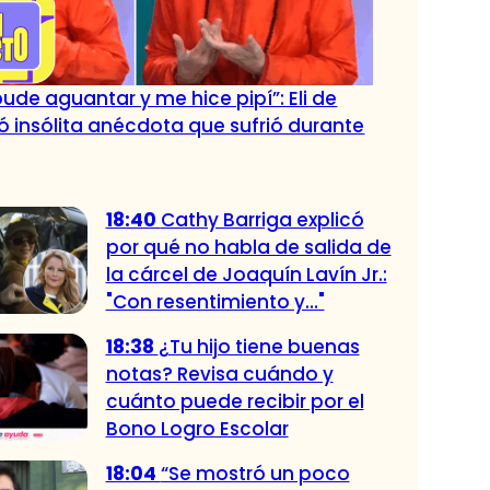
ude aguantar y me hice pipí”: Eli de
 insólita anécdota que sufrió durante
18:40
Cathy Barriga explicó
por qué no habla de salida de
la cárcel de Joaquín Lavín Jr.:
"Con resentimiento y…"
18:38
¿Tu hijo tiene buenas
notas? Revisa cuándo y
cuánto puede recibir por el
Bono Logro Escolar
18:04
“Se mostró un poco