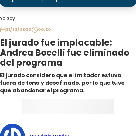
Programas
Club De La Comedia
Yo Soy
Contigo en Directo
21/ 10/ 2020
00:20
Plan Perfecto
El jurado fue implacable:
El Tiempo
Andrea Bocelli fue eliminado
Sabingo
del programa
Todos Los Programas
El jurado consideró que el imitador estuvo
fuera de tono y desafinado, por lo que tuvo
que abandonar el programa.