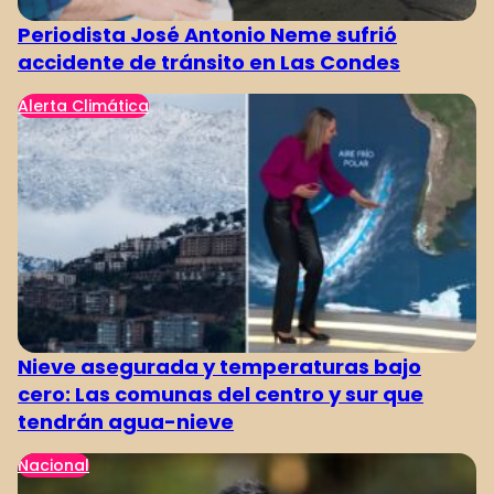
Periodista José Antonio Neme sufrió
accidente de tránsito en Las Condes
Alerta Climática
Nieve asegurada y temperaturas bajo
cero: Las comunas del centro y sur que
tendrán agua-nieve
Nacional