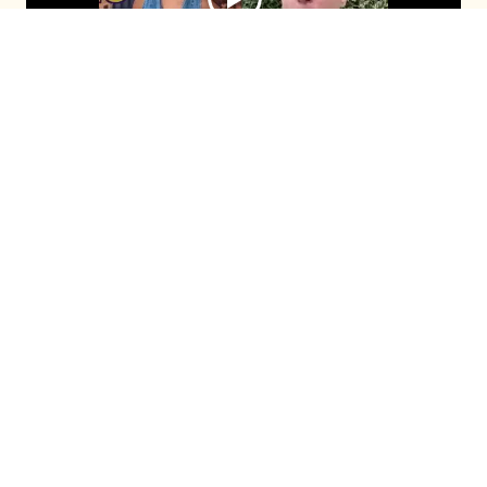
El comunicador se sumó al programa
después de que Cony Capelli revelara su
fanatismo por él durante el capítulo
anterior. Con timidez, ambos compartieron
la enternecedora historia de cómo la
panelista habría llorado cuando lo conoció.
Seguir en
Seguir en
Recomendadas
Fiebre de Baile