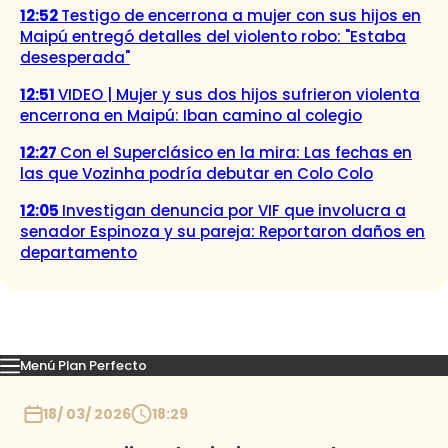
12:52
Testigo de encerrona a mujer con sus hijos en
Maipú entregó detalles del violento robo: "Estaba
desesperada"
12:51
VIDEO | Mujer y sus dos hijos sufrieron violenta
encerrona en Maipú: Iban camino al colegio
12:27
Con el Superclásico en la mira: Las fechas en
las que Vozinha podría debutar en Colo Colo
12:05
Investigan denuncia por VIF que involucra a
senador Espinoza y su pareja: Reportaron daños en
departamento
Menú Plan Perfecto
Momentos
Capítulos
Novedades
Inicio
18/ 03/ 2026
18:29