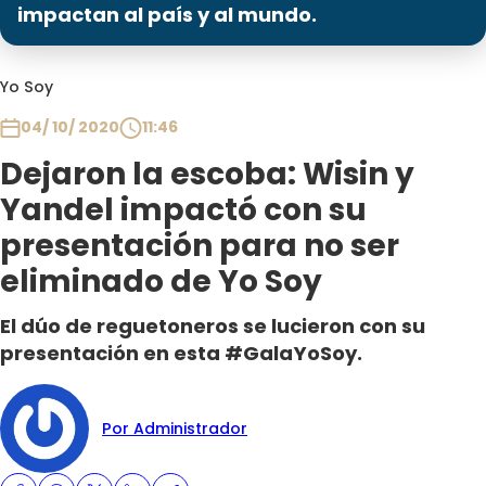
Programas
impactan al país y al mundo.
Club De La Comedia
Yo Soy
Contigo en Directo
Plan Perfecto
04/ 10/ 2020
11:46
El Tiempo
Dejaron la escoba: Wisin y
Sabingo
Yandel impactó con su
Todos Los Programas
presentación para no ser
eliminado de Yo Soy
El dúo de reguetoneros se lucieron con su
presentación en esta #GalaYoSoy.
Por Administrador