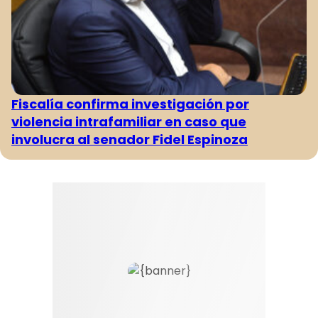
Fiscalía confirma investigación por
violencia intrafamiliar en caso que
involucra al senador Fidel Espinoza