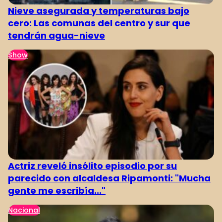
Nieve asegurada y temperaturas bajo
cero: Las comunas del centro y sur que
tendrán agua-nieve
Show
Actriz reveló insólito episodio por su
parecido con alcaldesa Ripamonti: "Mucha
gente me escribía..."
Nacional