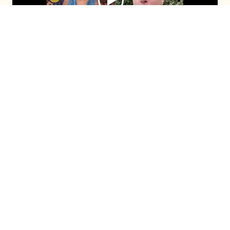
El comunicador se sumó al programa
después de que Cony Capelli revelara su
fanatismo por él durante el capítulo
anterior. Con timidez, ambos compartieron
la enternecedora historia de cómo la
panelista habría llorado cuando lo conoció.
Seguir en
Seguir en
Recomendadas
Fiebre de Baile