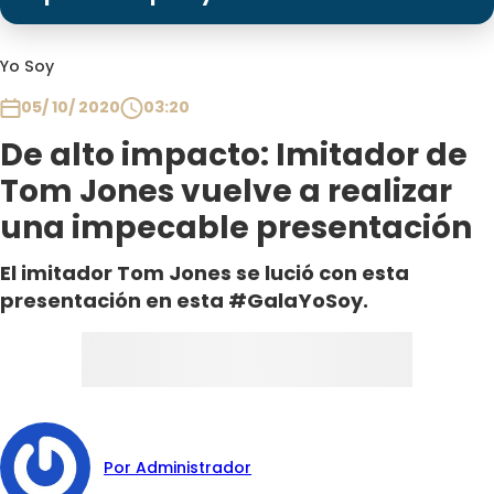
Programas
Club De La Comedia
Yo Soy
Contigo en Directo
05/ 10/ 2020
03:20
Plan Perfecto
De alto impacto: Imitador de
El Tiempo
Tom Jones vuelve a realizar
Sabingo
una impecable presentación
Todos Los Programas
El imitador Tom Jones se lució con esta
presentación en esta #GalaYoSoy.
Por Administrador