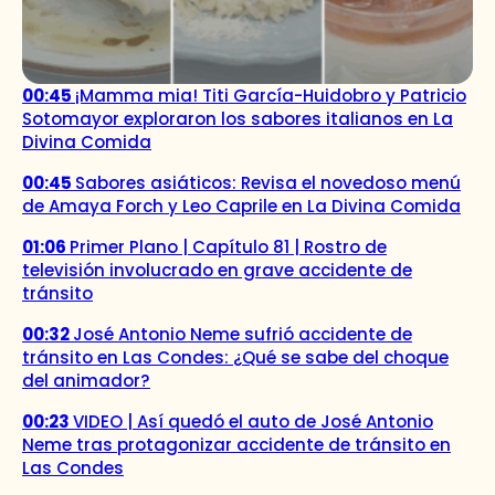
00:45
¡Mamma mia! Titi García-Huidobro y Patricio
Sotomayor exploraron los sabores italianos en La
Divina Comida
00:45
Sabores asiáticos: Revisa el novedoso menú
de Amaya Forch y Leo Caprile en La Divina Comida
01:06
Primer Plano | Capítulo 81 | Rostro de
televisión involucrado en grave accidente de
tránsito
00:32
José Antonio Neme sufrió accidente de
tránsito en Las Condes: ¿Qué se sabe del choque
del animador?
00:23
VIDEO | Así quedó el auto de José Antonio
Neme tras protagonizar accidente de tránsito en
Las Condes