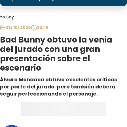
Programas
Club De La Comedia
Yo Soy
Contigo en Directo
05/ 10/ 2020
23:45
Plan Perfecto
Bad Bunny obtuvo la venia
El Tiempo
del jurado con una gran
Sabingo
presentación sobre el
Todos Los Programas
escenario
Álvaro Mondaca obtuvo excelentes críticas
por parte del jurado, pero también deberá
seguir perfeccionando el personaje.