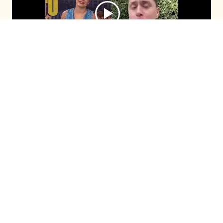
El comunicador se sumó al programa
después de que Cony Capelli revelara su
fanatismo por él durante el capítulo
anterior. Con timidez, ambos compartieron
la enternecedora historia de cómo la
panelista habría llorado cuando lo conoció.
Seguir en
Seguir en
Recomendadas