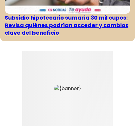
Subsidio hipotecario sumaría 30 mil cupos:
Revisa quiénes podrían acceder y cambios
clave del beneficio