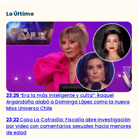
Lo Último
23:25
“Era la más inteligente y culta”: Raquel
Argandoña alabó a Dominga López como la nueva
Miss Universo Chile
23:22
Caso La Cofradía: Fiscalía abre investigación
por video con comentarios sexuales hacia menores
de edad