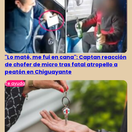
"Lo maté, me fui en cana": Captan reacción
de chofer de micro tras fatal atropello a
peatón en Chiguayante
Te ayuda