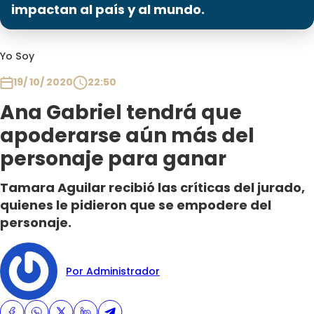
Programas
impactan al país y al mundo.
Club De La Comedia
Yo Soy
Contigo en Directo
Plan Perfecto
19/ 10/ 2020
22:50
El Tiempo
Ana Gabriel tendrá que
Sabingo
apoderarse aún más del
Todos Los Programas
personaje para ganar
Tamara Aguilar recibió las críticas del jurado,
quienes le pidieron que se empodere del
personaje.
Por Administrador