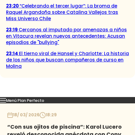
23:20
“Celebrando el tercer lugar”: La broma de
Raquel Argandoña sobre Catalina Vallejos tras
Miss Universo Chile
23:19
Cercanos al imputado por amenazas a niños
en Vitacura revelan nuevos antecedentes: Acusan
episodios de "bullying"
23:14
El tierno viral de Hansel y Charlotte: La historia
de los niños que buscan compañeros de curso en
Molina
Menú Plan Perfecto
Momentos
Capítulos
Novedades
Inicio
18/ 03/ 2026
18:29
“Con sus ojitos de piscina”: Karol Lucero
reveló desconocida anécdota con Cony