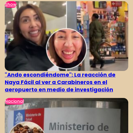
Show
"Ando escondiéndome": La reacción de
Naya Fácil al ver a Carabineros en el
aeropuerto en medio de investigación
Nacional