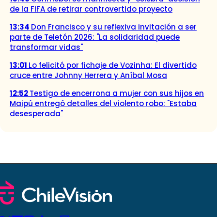
de la FIFA de retirar controvertido proyecto
13:34
Don Francisco y su reflexiva invitación a ser
parte de Teletón 2026: "La solidaridad puede
transformar vidas"
13:01
Lo felicitó por fichaje de Vozinha: El divertido
cruce entre Johnny Herrera y Aníbal Mosa
12:52
Testigo de encerrona a mujer con sus hijos en
Maipú entregó detalles del violento robo: "Estaba
desesperada"