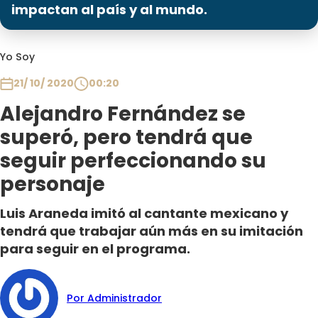
Programas
impactan al país y al mundo.
Club De La Comedia
Yo Soy
Contigo en Directo
Plan Perfecto
21/ 10/ 2020
00:20
El Tiempo
Alejandro Fernández se
Sabingo
superó, pero tendrá que
Todos Los Programas
seguir perfeccionando su
personaje
Luis Araneda imitó al cantante mexicano y
tendrá que trabajar aún más en su imitación
para seguir en el programa.
Por Administrador