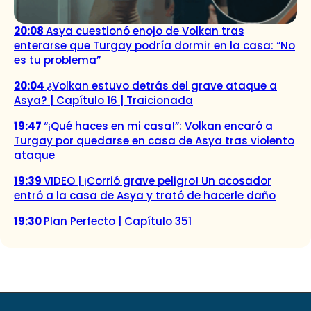
20:08
Asya cuestionó enojo de Volkan tras
enterarse que Turgay podría dormir en la casa: “No
es tu problema”
20:04
¿Volkan estuvo detrás del grave ataque a
Asya? | Capítulo 16 | Traicionada
19:47
“¡Qué haces en mi casa!”: Volkan encaró a
Turgay por quedarse en casa de Asya tras violento
ataque
19:39
VIDEO | ¡Corrió grave peligro! Un acosador
entró a la casa de Asya y trató de hacerle daño
19:30
Plan Perfecto | Capítulo 351