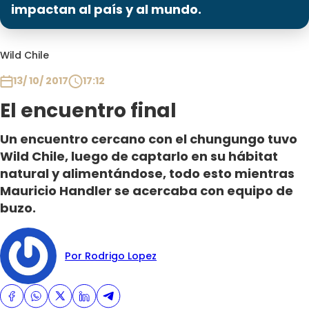
Programas
impactan al país y al mundo.
Club De La Comedia
Wild Chile
Contigo en Directo
Plan Perfecto
13/ 10/ 2017
17:12
El Tiempo
El encuentro final
Sabingo
Un encuentro cercano con el chungungo tuvo
Todos Los Programas
Wild Chile, luego de captarlo en su hábitat
natural y alimentándose, todo esto mientras
Mauricio Handler se acercaba con equipo de
buzo.
Por Rodrigo Lopez