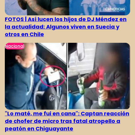
FOTOS | Así lucen los hijos de DJ Méndez en
la actualidad: Algunos viven en Suecia y
otros en Chile
Nacional
"Lo maté, me fui en cana": Captan reacción
de chofer de micro tras fatal atropello a
peatón en Chiguayante