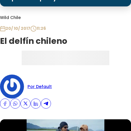
Programas
Club De La Comedia
Wild Chile
Contigo en Directo
20/ 10/ 2017
11:26
Plan Perfecto
El delfín chileno
El Tiempo
Sabingo
Todos Los Programas
Por Default