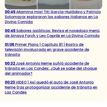
00:45
¡Mamma mia! Titi García-Huidobro y Patricio
Sotomayor exploraron los sabores italianos en La
Divina Comida
00:45
Sabores asiáticos: Revisa el novedoso menú
de Amaya Forch y Leo Caprile en La Divina Comida
01:06
Primer Plano | Capítulo 81 | Rostro de
televisión involucrado en grave accidente de
tránsito
00:32
José Antonio Neme sufrió accidente de
tránsito en Las Condes: ¿Qué se sabe del choque
del animador?
00:23
VIDEO | Así quedó el auto de José Antonio
Neme tras protagonizar accidente de tránsito en
Las Condes