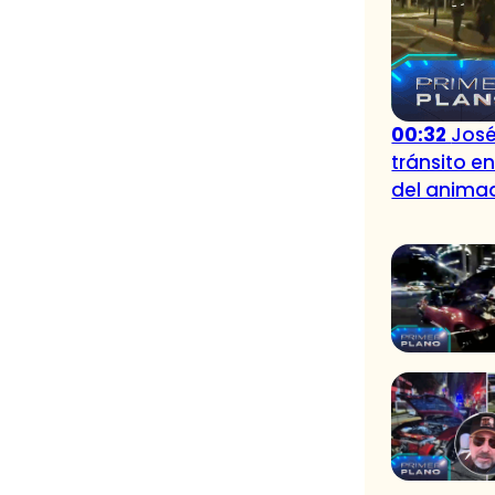
00:32
José
tránsito e
del anima