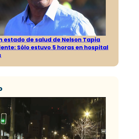
n estado de salud de Nelson Tapia
dente: Sólo estuvo 5 horas en hospital
s
o