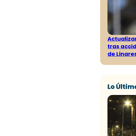
Actualiza
tras acci
de Linare
Lo Últim