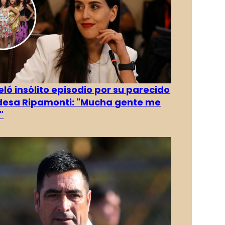
eló insólito episodio por su parecido
desa Ripamonti: "Mucha gente me
"