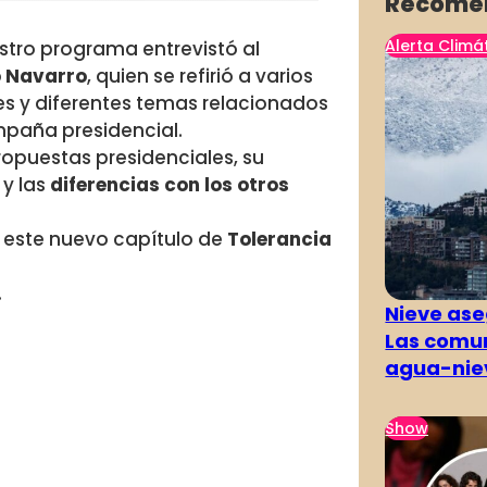
Recome
Alerta Climá
estro programa entrevistó al
o Navarro
, quien se refirió a varios
es y diferentes temas relacionados
mpaña presidencial.
ropuestas presidenciales, su
 y las
diferencias con los otros
n este nuevo capítulo de
Tolerancia
.
Nieve ase
Las comun
agua-nie
Show