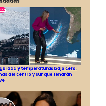
ndadas
tica
gurada y temperaturas bajo cero:
as del centro y sur que tendrán
ve