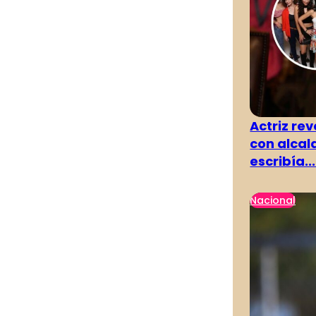
Actriz rev
con alcal
escribía...
Nacional