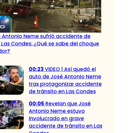
 Antonio Neme sufrió accidente de
n Las Condes: ¿Qué se sabe del choque
dor?
00:23
VIDEO | Así quedó el
auto de José Antonio Neme
tras protagonizar accidente
de tránsito en Las Condes
00:05
Revelan que José
Antonio Neme estuvo
involucrado en grave
accidente de tránsito en Las