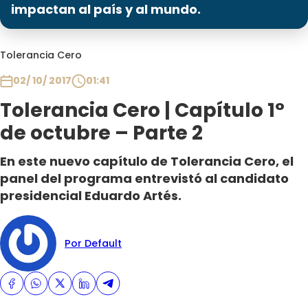
Programas
impactan al país y al mundo.
Club De La Comedia
Tolerancia Cero
Contigo en Directo
Plan Perfecto
02/ 10/ 2017
01:41
El Tiempo
Tolerancia Cero | Capítulo 1°
Sabingo
de octubre – Parte 2
Todos Los Programas
En este nuevo capítulo de Tolerancia Cero, el
panel del programa entrevistó al candidato
presidencial Eduardo Artés.
Por Default