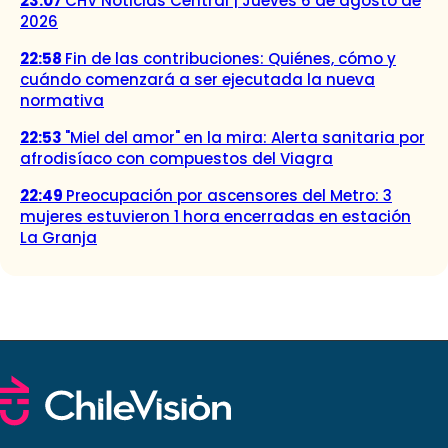
23:07
CHV Noticias Central | Jueves 6 de agosto de
2026
22:58
Fin de las contribuciones: Quiénes, cómo y
cuándo comenzará a ser ejecutada la nueva
normativa
22:53
"Miel del amor" en la mira: Alerta sanitaria por
afrodisíaco con compuestos del Viagra
22:49
Preocupación por ascensores del Metro: 3
mujeres estuvieron 1 hora encerradas en estación
La Granja