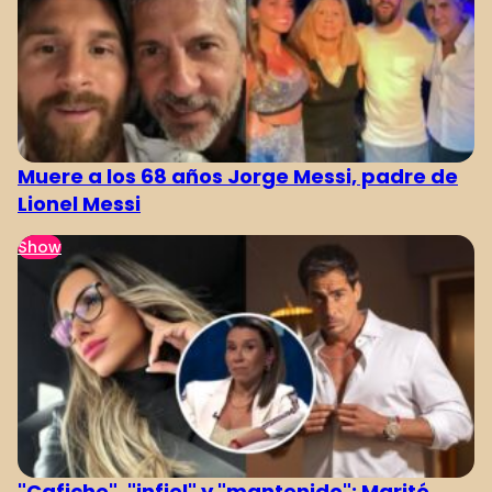
Muere a los 68 años Jorge Messi, padre de
Lionel Messi
Show
"Cafiche", "infiel" y "mantenido": Marité