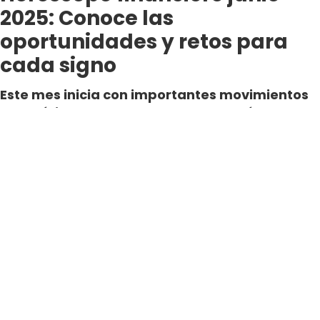
2025: Conoce las
oportunidades y retos para
cada signo
Este mes inicia con importantes movimientos
energéticos. Por ello, te revelamos cómo
podría afectar a tus finanzas y algunos
consejos claves para sobrellevarlo.
Por Nicole Gonzalez
Periodista Digital