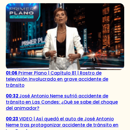
01:06
Primer Plano | Capítulo 81 | Rostro de
televisión involucrado en grave accidente de
tránsito
00:32
José Antonio Neme sufrió accidente de
tránsito en Las Condes: ¿Qué se sabe del choque
del animador?
00:23
VIDEO | Así quedó el auto de José Antonio
Neme tras protagonizar accidente de tránsito en