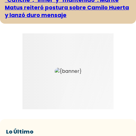
Matus reiteró postura sobre Camilo Huerta
y lanzó duro mensaje
Lo Último