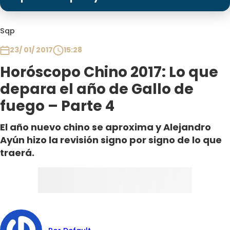
Programas
Club De La Comedia
Sqp
Contigo en Directo
23/ 01/ 2017
15:28
Plan Perfecto
Horóscopo Chino 2017: Lo que
El Tiempo
depara el año de Gallo de
Sabingo
fuego – Parte 4
Todos Los Programas
El año nuevo chino se aproxima y Alejandro
Ayún hizo la revisión signo por signo de lo que
traerá.