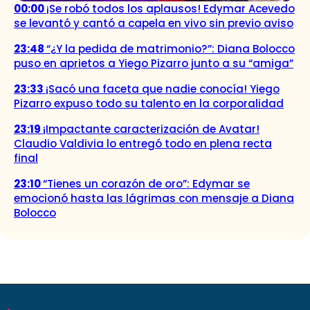
00:00
¡Se robó todos los aplausos! Edymar Acevedo
se levantó y cantó a capela en vivo sin previo aviso
23:48
“¿Y la pedida de matrimonio?”: Diana Bolocco
puso en aprietos a Yiego Pizarro junto a su “amiga”
23:33
¡Sacó una faceta que nadie conocía! Yiego
Pizarro expuso todo su talento en la corporalidad
23:19
¡Impactante caracterización de Avatar!
Claudio Valdivia lo entregó todo en plena recta
final
23:10
“Tienes un corazón de oro”: Edymar se
emocionó hasta las lágrimas con mensaje a Diana
Bolocco