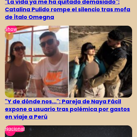
"La vida ya me ha quitado demasiado":
Catalina Pulido rompe el silencio tras mofa
de Ítalo Omegna
Show
"Y de dónde nos...": Pareja de Naya Fácil
expone a usuario tras polémica por gastos
en viaje a Perú
Nacional