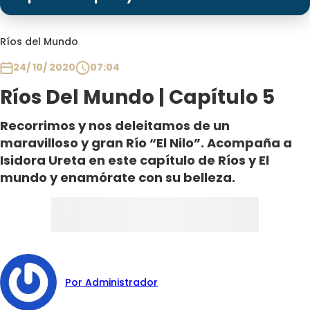
Programas
Club De La Comedia
Ríos del Mundo
Contigo en Directo
24/ 10/ 2020
07:04
Plan Perfecto
Ríos Del Mundo | Capítulo 5
El Tiempo
Sabingo
Recorrimos y nos deleitamos de un
Todos Los Programas
maravilloso y gran Río “El Nilo”. Acompaña a
Isidora Ureta en este capítulo de Ríos y El
mundo y enamórate con su belleza.
Por Administrador