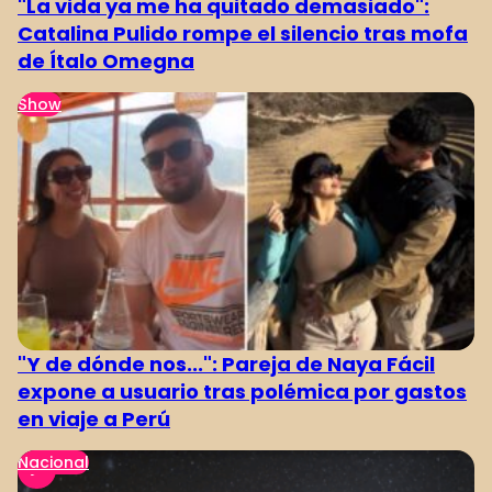
"La vida ya me ha quitado demasiado":
Catalina Pulido rompe el silencio tras mofa
de Ítalo Omegna
Show
"Y de dónde nos...": Pareja de Naya Fácil
expone a usuario tras polémica por gastos
en viaje a Perú
Nacional