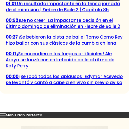
01:01
Un resultado impactante en la tensa jornada
de eliminación | Fiebre de Baile 2 | Capítulo 85
00:52
¡De no creer! La impactante decisión en el
último domingo de eliminación en Fiebre de Baile 2
00:27
¡Se bebieron la pista de baile! Tomo Como Rey
hizo bailar con sus clásicos de la cumbia chilena
00:11
¡Se encendieron los fuegos artificiales! Ale
Araya se lanzó con entretenido baile al ritmo de
Katy Perry
00:00
¡Se robó todos los aplausos! Edymar Acevedo
se levantó y cantó a capela en vivo sin previo aviso
Menú Plan Perfecto
Momentos
Capítulos
Novedades
Inicio