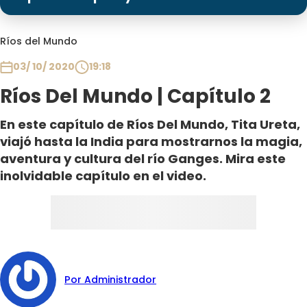
Programas
Club De La Comedia
Ríos del Mundo
Contigo en Directo
03/ 10/ 2020
19:18
Plan Perfecto
Ríos Del Mundo | Capítulo 2
El Tiempo
Sabingo
En este capítulo de Ríos Del Mundo, Tita Ureta,
Todos Los Programas
viajó hasta la India para mostrarnos la magia,
aventura y cultura del río Ganges. Mira este
inolvidable capítulo en el video.
Por Administrador