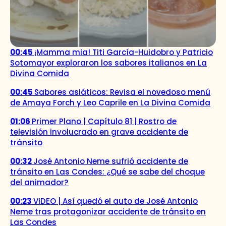
00:45
¡Mamma mia! Titi García-Huidobro y Patricio
Sotomayor exploraron los sabores italianos en La
Divina Comida
00:45
Sabores asiáticos: Revisa el novedoso menú
de Amaya Forch y Leo Caprile en La Divina Comida
01:06
Primer Plano | Capítulo 81 | Rostro de
televisión involucrado en grave accidente de
tránsito
00:32
José Antonio Neme sufrió accidente de
tránsito en Las Condes: ¿Qué se sabe del choque
del animador?
00:23
VIDEO | Así quedó el auto de José Antonio
Neme tras protagonizar accidente de tránsito en
Las Condes