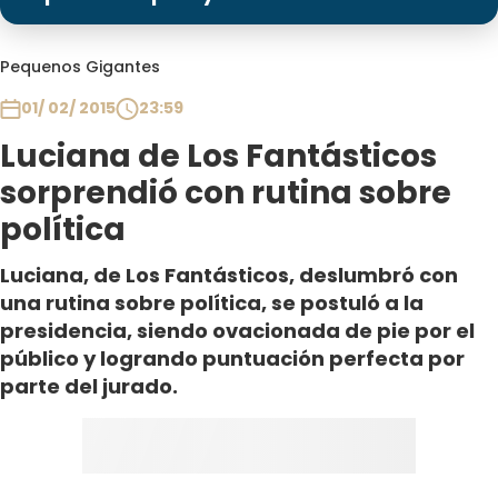
Programas
Club De La Comedia
Pequenos Gigantes
Contigo en Directo
01/ 02/ 2015
23:59
Plan Perfecto
Luciana de Los Fantásticos
El Tiempo
sorprendió con rutina sobre
Sabingo
política
Todos Los Programas
Luciana, de Los Fantásticos, deslumbró con
una rutina sobre política, se postuló a la
presidencia, siendo ovacionada de pie por el
público y logrando puntuación perfecta por
parte del jurado.