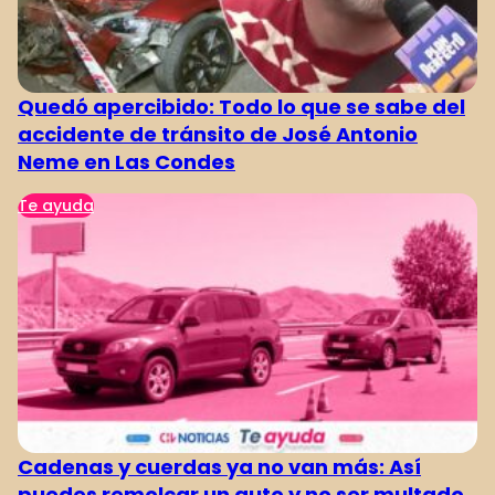
Quedó apercibido: Todo lo que se sabe del
accidente de tránsito de José Antonio
Neme en Las Condes
Te ayuda
Cadenas y cuerdas ya no van más: Así
puedes remolcar un auto y no ser multado