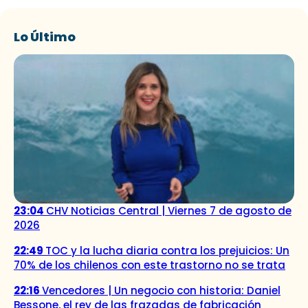
Lo Último
23:04
CHV Noticias Central | Viernes 7 de agosto de
2026
22:49
TOC y la lucha diaria contra los prejuicios: Un
70% de los chilenos con este trastorno no se trata
22:16
Vencedores | Un negocio con historia: Daniel
Bessone, el rey de las frazadas de fabricación