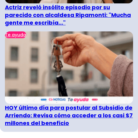
Actriz reveló insólito episodio por su
parecido con alcaldesa Ripamonti: "Mucha
gente me escribía..."
Te ayuda
HOY último día para postular al Subsidio de
Arriendo: Revisa cómo acceder a los casi $7
millones del beneficio