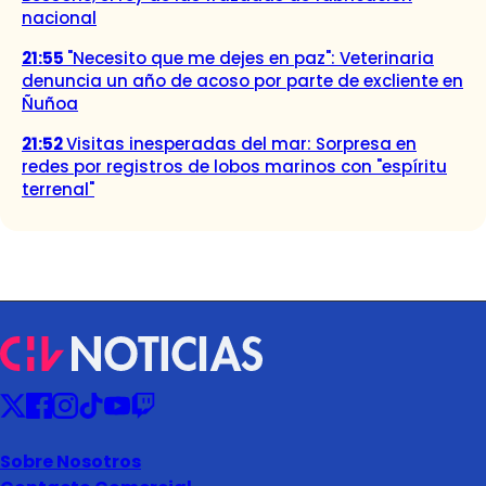
nacional
21:55
"Necesito que me dejes en paz": Veterinaria
denuncia un año de acoso por parte de excliente en
Ñuñoa
21:52
Visitas inesperadas del mar: Sorpresa en
redes por registros de lobos marinos con "espíritu
terrenal"
Sobre Nosotros