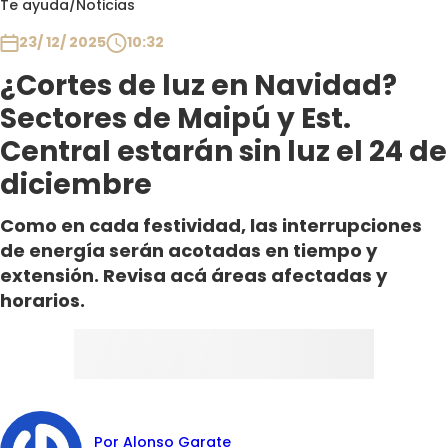
Te ayuda
/
Noticias
Club De La Comedia
Contigo en Directo
23/ 12/ 2025
10:32
Plan Perfecto
¿Cortes de luz en Navidad?
El Tiempo
Sectores de Maipú y Est.
Sabingo
Central estarán sin luz el 24 de
Todos Los Programas
diciembre
Como en cada festividad, las interrupciones
de energía serán acotadas en tiempo y
extensión. Revisa acá áreas afectadas y
horarios.
Por Alonso Garate