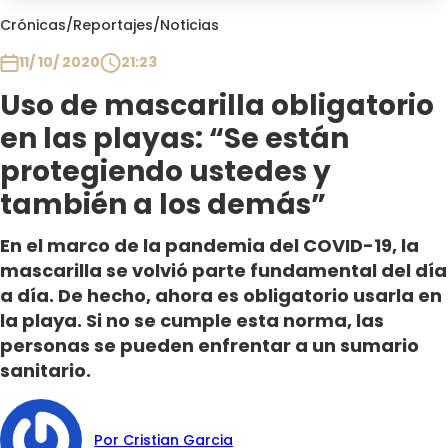
Club De La Comedia
Crónicas
/
Reportajes
/
Noticias
Contigo en Directo
11/ 10/ 2020
21:23
Plan Perfecto
Uso de mascarilla obligatorio
El Tiempo
en las playas: “Se están
Sabingo
Todos Los Programas
protegiendo ustedes y
también a los demás”
En el marco de la pandemia del COVID-19, la
mascarilla se volvió parte fundamental del día
a día. De hecho, ahora es obligatorio usarla en
la playa. Si no se cumple esta norma, las
personas se pueden enfrentar a un sumario
sanitario.
Por Cristian Garcia