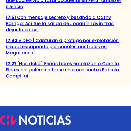
que sobrevivió a fatal accidente en Perú rompió el
silencio
17:51
Con mensaje secreto y besando a Cathy
Barriga: Así fue la salida de Joaquín Lavín tras
dejar la cárcel
17:43
VIDEO | Capturan a prófugo por explotación
sexual escapando por canales australes en
Magallanes
17:27
"Nos dolió": Ferias Libres emplazan a Camila
Flores por polémica frase en cruce contra Fabiola
Campillai