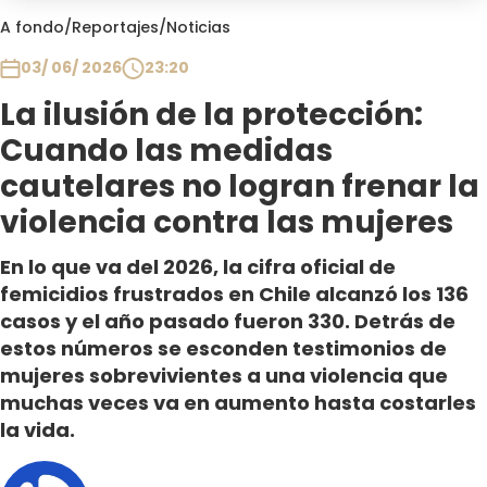
Club De La Comedia
A fondo
/
Reportajes
/
Noticias
Contigo en Directo
03/ 06/ 2026
23:20
Plan Perfecto
La ilusión de la protección:
El Tiempo
Cuando las medidas
Sabingo
Todos Los Programas
cautelares no logran frenar la
violencia contra las mujeres
En lo que va del 2026, la cifra oficial de
femicidios frustrados en Chile alcanzó los 136
casos y el año pasado fueron 330. Detrás de
estos números se esconden testimonios de
mujeres sobrevivientes a una violencia que
muchas veces va en aumento hasta costarles
la vida.