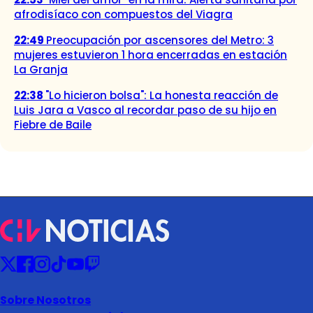
afrodisíaco con compuestos del Viagra
22:49
Preocupación por ascensores del Metro: 3
mujeres estuvieron 1 hora encerradas en estación
La Granja
22:38
"Lo hicieron bolsa": La honesta reacción de
Luis Jara a Vasco al recordar paso de su hijo en
Fiebre de Baile
Sobre Nosotros