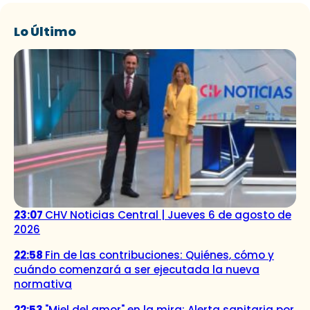
Lo Último
23:07
CHV Noticias Central | Jueves 6 de agosto de
2026
22:58
Fin de las contribuciones: Quiénes, cómo y
cuándo comenzará a ser ejecutada la nueva
normativa
22:53
"Miel del amor" en la mira: Alerta sanitaria por