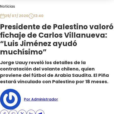
Club De La Comedia
Noticias
Contigo en Directo
29/ 07/ 2020
13:40
Plan Perfecto
Presidente de Palestino valoró
El Tiempo
fichaje de Carlos Villanueva:
Sabingo
Todos Los Programas
“Luis Jiménez ayudó
muchísimo”
Jorge Uauy reveló los detalles de la
contratación del volante chileno, quien
proviene del fútbol de Arabia Saudita. El Piña
estará vinculado con Palestino por 18 meses.
Por Administrador