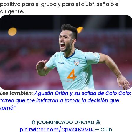
positivo para el grupo y para el club”, señaló el
dirigente.
Lee también:
Agustín Orión y su salida de Colo Colo:
“Creo que me invitaron a tomar la decisión que
tomé”
⚽️ ¡COMUNICADO OFICIAL! 😄
pic.twitter.com/Cpyk4BVMuJ
— Club