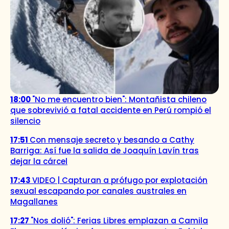
18:00
"No me encuentro bien": Montañista chileno
que sobrevivió a fatal accidente en Perú rompió el
silencio
17:51
Con mensaje secreto y besando a Cathy
Barriga: Así fue la salida de Joaquín Lavín tras
dejar la cárcel
17:43
VIDEO | Capturan a prófugo por explotación
sexual escapando por canales australes en
Magallanes
17:27
"Nos dolió": Ferias Libres emplazan a Camila