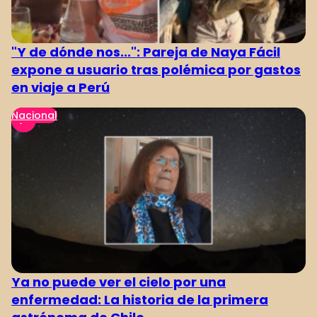
"Y de dónde nos...": Pareja de Naya Fácil
expone a usuario tras polémica por gastos
en viaje a Perú
Nacional
Ya no puede ver el cielo por una
enfermedad: La historia de la primera