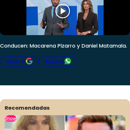
Club De La Comedia
Contigo en Directo
Plan Perfecto
El Tiempo
Sabingo
Conducen: Macarena Pizarro y Daniel Matamala.
Todos Los Programas
Seguir en
Seguir en
Recomendadas
Show