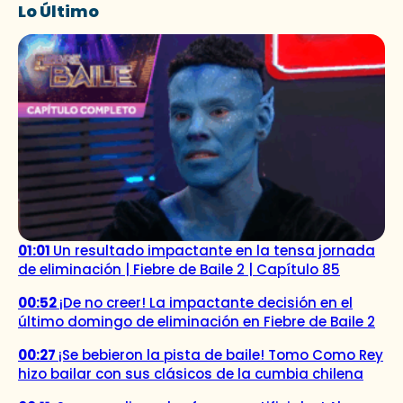
Lo Último
01:01
Un resultado impactante en la tensa jornada
de eliminación | Fiebre de Baile 2 | Capítulo 85
00:52
¡De no creer! La impactante decisión en el
último domingo de eliminación en Fiebre de Baile 2
00:27
¡Se bebieron la pista de baile! Tomo Como Rey
hizo bailar con sus clásicos de la cumbia chilena