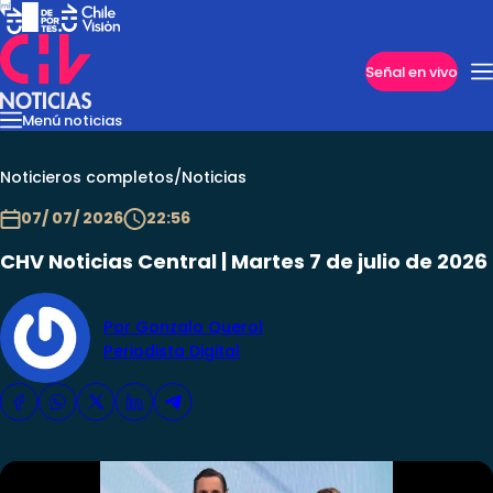
Imperdibles
Señal en vivo
Menú noticias
Internacional
Reportajes
Cazanoticias
Economía
Casos poli
Nacional
Noticieros completos
/
Noticias
07/ 07/ 2026
22:56
CHV Noticias Central | Martes 7 de julio de 2026
Por Gonzalo Querol
Periodista Digital
Programas