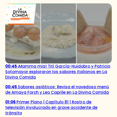
00:45
¡Mamma mia! Titi García-Huidobro y Patricio
Sotomayor exploraron los sabores italianos en La
Divina Comida
00:45
Sabores asiáticos: Revisa el novedoso menú
de Amaya Forch y Leo Caprile en La Divina Comida
01:06
Primer Plano | Capítulo 81 | Rostro de
televisión involucrado en grave accidente de
tránsito