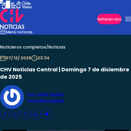
Imperdibles
Señal en vivo
Menú noticias
Internacional
Reportajes
Cazanoticias
Economía
Casos poli
Nacional
Noticieros completos
/
Noticias
07/ 12/ 2025
23:34
CHV Noticias Central | Domingo 7 de diciembre
de 2025
Por Javier Muñoz
Periodista Digital
Programas