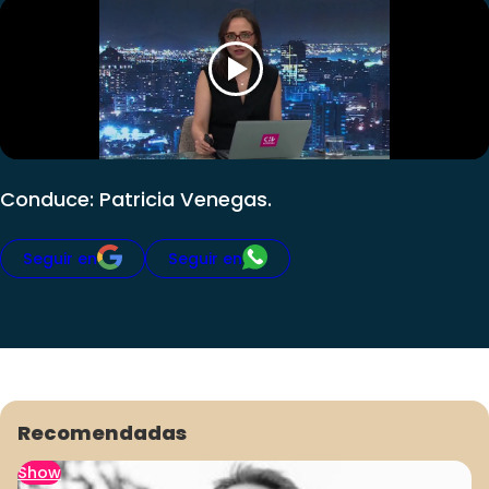
Club De La Comedia
Contigo en Directo
Plan Perfecto
El Tiempo
Sabingo
Todos Los Programas
Conduce: Patricia Venegas.
Seguir en
Seguir en
Recomendadas
Show