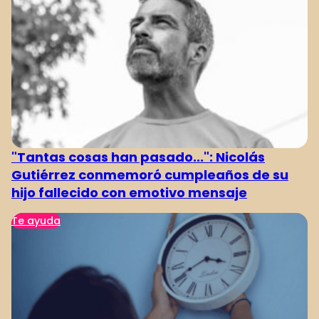
"Tantas cosas han pasado...": Nicolás
Gutiérrez conmemoró cumpleaños de su
hijo fallecido con emotivo mensaje
Te ayuda