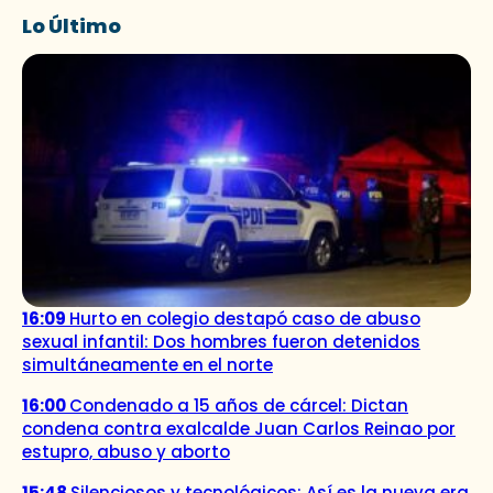
Lo Último
16:09
Hurto en colegio destapó caso de abuso
sexual infantil: Dos hombres fueron detenidos
simultáneamente en el norte
16:00
Condenado a 15 años de cárcel: Dictan
condena contra exalcalde Juan Carlos Reinao por
estupro, abuso y aborto
15:48
Silenciosos y tecnológicos: Así es la nueva era