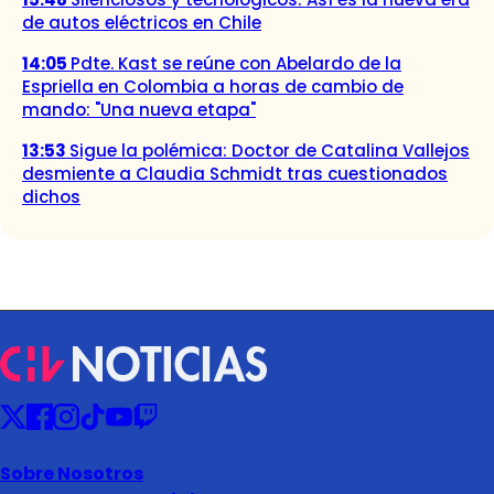
de autos eléctricos en Chile
14:05
Pdte. Kast se reúne con Abelardo de la
Espriella en Colombia a horas de cambio de
mando: "Una nueva etapa"
13:53
Sigue la polémica: Doctor de Catalina Vallejos
desmiente a Claudia Schmidt tras cuestionados
dichos
Sobre Nosotros