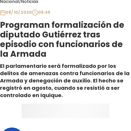
Nacional
/
Noticias
Club De La Comedia
Contigo en Directo
08/ 10/ 2020
06:45
Plan Perfecto
Programan formalización de
El Tiempo
diputado Gutiérrez tras
Sabingo
episodio con funcionarios de
Todos Los Programas
la Armada
El parlamentario será formalizado por los
delitos de amenazas contra funcionarios de la
Armada y denegación de auxilio. El hecho se
registró en agosto, cuando se resistió a ser
controlado en Iquique.